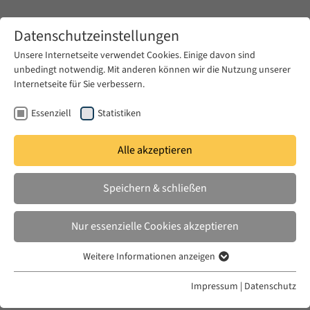
Zum Hauptinhalt springen
Datenschutzeinstellungen
Unsere Internetseite verwendet Cookies. Einige davon sind
unbedingt notwendig. Mit anderen können wir die Nutzung unserer
Zum Hauptinhalt springen
Internetseite für Sie verbessern.
EUME
News & Presse
Ausschreibungen
Essenziell
Statistiken
Alle akzeptieren
DO. 11 SEPT. 2025
Speichern & schließen
JOB: Studentische Hilfskraft im
Programm »EUME«
Nur essenzielle Cookies akzeptieren
Weitere Informationen anzeigen
Essenziell
Essenzielle Cookies werden für grundlegende Funktionen der
Impressum
|
Datenschutz
Webseite benötigt. Dadurch ist gewährleistet, dass die Webseite