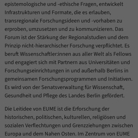
Daten über den aktuellen Aufenthalt von
epistemologische und -ethische Fragen, entwickelt
Zweck
Besuchern auf unserer Internetseite
Infrastrukturen und Formate, die es erlauben,
speichern.
transregionale Forschungsideen und -vorhaben zu
erproben, umzusetzen und zu kommunizieren. Das
Forum ist der Stärkung der Regionalstudien und dem
Prinzip nicht-hierarchischer Forschung verpflichtet. Es
beruft Wissenschaftler:innen aus aller Welt als Fellows
und engagiert sich mit Partnern aus Universitäten und
Forschungseinrichtungen in und außerhalb Berlins in
gemeinsamen Forschungsprogrammen und Initiativen.
Es wird von der Senatsverwaltung für Wissenschaft,
Gesundheit und Pflege des Landes Berlin gefördert.
Die Leitidee von EUME ist die Erforschung der
historischen, politischen, kulturellen, religiösen und
sozialen Verflechtungen und Grenzziehungen zwischen
Europa und dem Nahen Osten. Im Zentrum von EUME