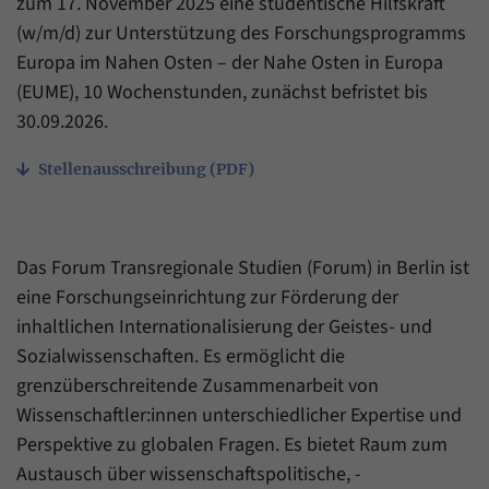
zum 17. November 2025 eine studentische Hilfskraft
Zweck
generierte ID, für die historische Speicherung
(w/m/d) zur Unterstützung des Forschungsprogramms
Ihrer vorgenommen Einstellungen, falls der
Name
_pk_ref
Webseiten-Betreiber dies eingestellt hat.
Europa im Nahen Osten – der Nahe Osten in Europa
Anbieter
Matomo
(EUME), 10 Wochenstunden, zunächst befristet bis
30.09.2026.
Laufzeit
6 Monate
Stellenausschreibung (PDF)
Mit diesem Cookie können wir speichern, von
welcher Internetseite oder Suchmaschine
Zweck
Besucher durch eine Verlinkung auf unsere
Internetseite weitergeleitet wurden.
Das Forum Transregionale Studien (Forum) in Berlin ist
eine Forschungseinrichtung zur Förderung der
inhaltlichen Internationalisierung der Geistes- und
Name
_pk_ses
Sozialwissenschaften. Es ermöglicht die
Anbieter
Matomo
grenzüberschreitende Zusammenarbeit von
Wissenschaftler:innen unterschiedlicher Expertise und
Laufzeit
30 Minuten
Perspektive zu globalen Fragen. Es bietet Raum zum
Mit diesem Cookie können wir für kurze Zeit
Austausch über wissenschaftspolitische, -