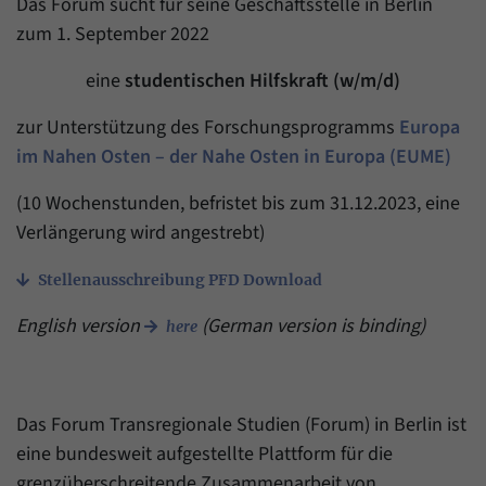
Das Forum sucht für seine Geschäftsstelle in Berlin
Zweck
generierte ID, für die historische Speicherung
Ihrer vorgenommen Einstellungen, falls der
zum 1. September 2022
Name
_pk_ref
Webseiten-Betreiber dies eingestellt hat.
eine
studentischen Hilfskraft (w/m/d)
Anbieter
Matomo
zur Unterstützung des Forschungsprogramms
Europa
Laufzeit
6 Monate
im Nahen Osten – der Nahe Osten in Europa (EUME)
Mit diesem Cookie können wir speichern, von
(10 Wochenstunden, befristet bis zum 31.12.2023, eine
welcher Internetseite oder Suchmaschine
Zweck
Besucher durch eine Verlinkung auf unsere
Verlängerung wird angestrebt)
Internetseite weitergeleitet wurden.
Stellenausschreibung PFD Download
Name
_pk_ses
English version
(German version is binding)
here
Anbieter
Matomo
Laufzeit
30 Minuten
Das Forum Transregionale Studien (Forum) in Berlin ist
eine bundesweit aufgestellte Plattform für die
Mit diesem Cookie können wir für kurze Zeit
grenzüberschreitende Zusammenarbeit von