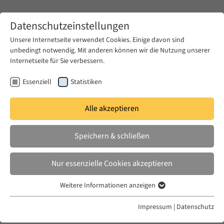
Zum Hauptinhalt springen
Datenschutzeinstellungen
Unsere Internetseite verwendet Cookies. Einige davon sind
unbedingt notwendig. Mit anderen können wir die Nutzung unserer
Zum Hauptinhalt springen
Internetseite für Sie verbessern.
EUME
News & Presse
Ausschreibungen
Essenziell
Statistiken
Alle akzeptieren
DI. 05 JULI 2022
Speichern & schließen
JOB: Studentische Hilfskraft
»Europa im Nahen Osten – Der
Nur essenzielle Cookies akzeptieren
Nahe Osten in Europa« gesucht
Weitere Informationen anzeigen
Essenziell
Essenzielle Cookies werden für grundlegende Funktionen der
Impressum
|
Datenschutz
Webseite benötigt. Dadurch ist gewährleistet, dass die Webseite