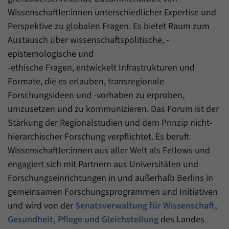
Daten über den aktuellen Aufenthalt von
Zweck
Wissenschaftler:innen unterschiedlicher Expertise und
Besuchern auf unserer Internetseite
speichern.
Perspektive zu globalen Fragen. Es bietet Raum zum
Austausch über wissenschaftspolitische, -
epistemologische und
-ethische Fragen, entwickelt Infrastrukturen und
Formate, die es erlauben, transregionale
Forschungsideen und -vorhaben zu erproben,
umzusetzen und zu kommunizieren. Das Forum ist der
Stärkung der Regionalstudien und dem Prinzip nicht-
hierarchischer Forschung verpflichtet. Es beruft
Wissenschaftler:innen aus aller Welt als Fellows und
engagiert sich mit Partnern aus Universitäten und
Forschungseinrichtungen in und außerhalb Berlins in
gemeinsamen Forschungsprogrammen und Initiativen
und wird von der
Senatsverwaltung für Wissenschaft,
Gesundheit, Pflege und Gleichstellung
des Landes