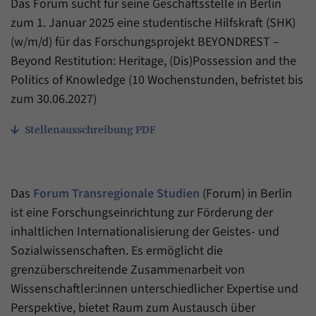
Das Forum sucht für seine Geschäftsstelle in Berlin
Zweck
generierte ID, für die historische Speicherung
Ihrer vorgenommen Einstellungen, falls der
zum 1. Januar 2025 eine studentische Hilfskraft (SHK)
Name
_pk_ref
Webseiten-Betreiber dies eingestellt hat.
(w/m/d) für das Forschungsprojekt BEYONDREST –
Anbieter
Matomo
Beyond Restitution: Heritage, (Dis)Possession and the
Politics of Knowledge (10 Wochenstunden, befristet bis
Laufzeit
6 Monate
zum 30.06.2027)
Mit diesem Cookie können wir speichern, von
Stellenausschreibung PDF
welcher Internetseite oder Suchmaschine
Zweck
Besucher durch eine Verlinkung auf unsere
Internetseite weitergeleitet wurden.
Das
Forum Transregionale Studien
(Forum) in Berlin
Name
_pk_ses
ist eine Forschungseinrichtung zur Förderung der
inhaltlichen Internationalisierung der Geistes- und
Anbieter
Matomo
Sozialwissenschaften. Es ermöglicht die
grenzüberschreitende Zusammenarbeit von
Laufzeit
30 Minuten
Wissenschaftler:innen unterschiedlicher Expertise und
Mit diesem Cookie können wir für kurze Zeit
Perspektive, bietet Raum zum Austausch über