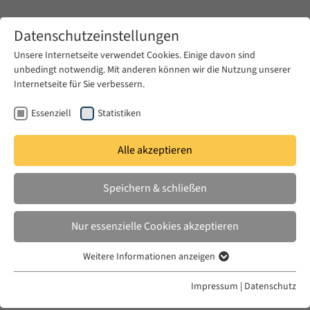
Zum Hauptinhalt springen
Datenschutzeinstellungen
Unsere Internetseite verwendet Cookies. Einige davon sind
unbedingt notwendig. Mit anderen können wir die Nutzung unserer
Zum Hauptinhalt springen
Internetseite für Sie verbessern.
EUME
News & Presse
Ausschreibungen
Essenziell
Statistiken
Alle akzeptieren
DO. 17 OKT. 2024
Speichern & schließen
JOB: Studentische Hilfskraft für
das Forschungsprojekt
Nur essenzielle Cookies akzeptieren
BEYONDREST
Weitere Informationen anzeigen
Essenziell
Essenzielle Cookies werden für grundlegende Funktionen der
Impressum
|
Datenschutz
Webseite benötigt. Dadurch ist gewährleistet, dass die Webseite