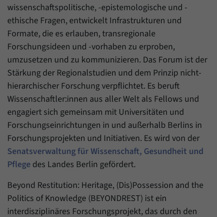
Daten über den aktuellen Aufenthalt von
Zweck
wissenschaftspolitische, -epistemologische und -
Besuchern auf unserer Internetseite
ethische Fragen, entwickelt Infrastrukturen und
speichern.
Formate, die es erlauben, transregionale
Forschungsideen und -vorhaben zu erproben,
umzusetzen und zu kommunizieren. Das Forum ist der
Stärkung der Regionalstudien und dem Prinzip nicht-
hierarchischer Forschung verpflichtet. Es beruft
Wissenschaftler:innen aus aller Welt als Fellows und
engagiert sich gemeinsam mit Universitäten und
Forschungseinrichtungen in und außerhalb Berlins in
Forschungsprojekten und Initiativen. Es wird von der
Senatsverwaltung für Wissenschaft, Gesundheit und
Pflege
des Landes Berlin gefördert.
Beyond Restitution: Heritage, (Dis)Possession and the
Politics of Knowledge (BEYONDREST) ist ein
interdisziplinäres Forschungsprojekt, das durch den