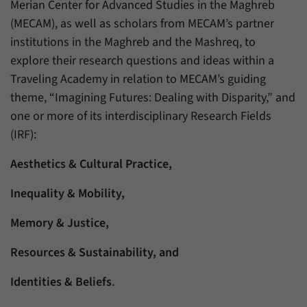
Merian Center for Advanced Studies in the Maghreb
Zweck
generierte ID, für die historische Speicherung
Ihrer vorgenommen Einstellungen, falls der
(MECAM), as well as scholars from MECAM’s partner
Name
_pk_ref
Webseiten-Betreiber dies eingestellt hat.
institutions in the Maghreb and the Mashreq, to
Anbieter
Matomo
explore their research questions and ideas within a
Traveling Academy in relation to MECAM’s guiding
Laufzeit
6 Monate
theme, “Imagining Futures: Dealing with Disparity,” and
one or more of its interdisciplinary Research Fields
Mit diesem Cookie können wir speichern, von
welcher Internetseite oder Suchmaschine
(IRF):
Zweck
Besucher durch eine Verlinkung auf unsere
Internetseite weitergeleitet wurden.
Aesthetics & Cultural Practice,
Inequality & Mobility,
Name
_pk_ses
Memory & Justice,
Anbieter
Matomo
Resources & Sustainability, and
Laufzeit
30 Minuten
Identities & Beliefs
.
Mit diesem Cookie können wir für kurze Zeit