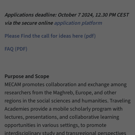
Daten über den aktuellen Aufenthalt von
Zweck
Besuchern auf unserer Internetseite
speichern.
Applications deadline: October 7 2024, 12.30 PM CEST
via the secure online
application platform
Please Find the call for ideas here (pdf)
FAQ (PDF)
Purpose and Scope
MECAM promotes collaboration and exchange among
researchers from the Maghreb, Europe, and other
regions in the social sciences and humanities. Traveling
Academies provide a mobile scholarly program with
lectures, presentations, and collaborative learning
opportunities in various settings, to promote
interdisciplinary study and transregional perspectives