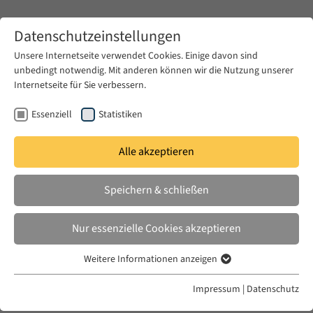
Zum Hauptinhalt springen
Datenschutzeinstellungen
Unsere Internetseite verwendet Cookies. Einige davon sind
unbedingt notwendig. Mit anderen können wir die Nutzung unserer
Zum Hauptinhalt springen
Internetseite für Sie verbessern.
EUME
News & Presse
Ausschreibungen
Essenziell
Statistiken
Alle akzeptieren
MI. 14 AUG. 2024
Speichern & schließen
Call for Ideas - MECAM's Traveling
Academy “Imagining Futures:
Nur essenzielle Cookies akzeptieren
Dealing with Disparity”
Weitere Informationen anzeigen
Essenziell
Essenzielle Cookies werden für grundlegende Funktionen der
Impressum
|
Datenschutz
Webseite benötigt. Dadurch ist gewährleistet, dass die Webseite