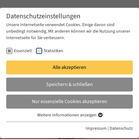
Zum Hauptinhalt springen
Datenschutzeinstellungen
Unsere Internetseite verwendet Cookies. Einige davon sind
unbedingt notwendig. Mit anderen können wir die Nutzung unserer
Zum Hauptinhalt springen
Internetseite für Sie verbessern.
EUME
News & Presse
Aktuelles
Essenziell
Statistiken
Aktuelles
Alle akzeptieren
Speichern & schließen
Nur essenzielle Cookies akzeptieren
MI. 14 JUNI 2023
EUME
Weitere Informationen anzeigen
Essenziell
Essenzielle Cookies werden für grundlegende Funktionen der
Impressum
|
Datenschutz
Webseite benötigt. Dadurch ist gewährleistet, dass die Webseite