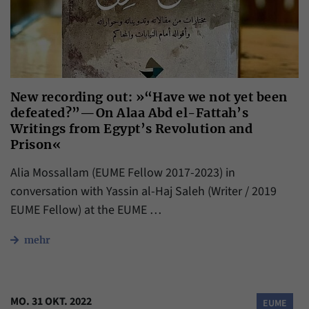
New recording out: »“Have we not yet been
defeated?”—On Alaa Abd el-Fattah’s
Writings from Egypt’s Revolution and
Prison«
Alia Mossallam (EUME Fellow 2017-2023) in
conversation with Yassin al-Haj Saleh (Writer / 2019
EUME Fellow) at the EUME …
mehr
MO. 31 OKT. 2022
EUME