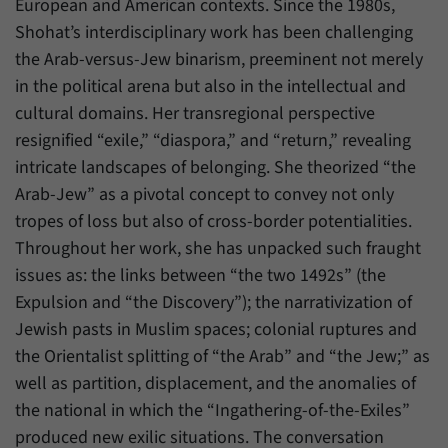
European and American contexts. Since the 1980s,
Zweck
generierte ID, für die historische Speicherung
Ihrer vorgenommen Einstellungen, falls der
Shohat’s interdisciplinary work has been challenging
Name
_pk_ref
Webseiten-Betreiber dies eingestellt hat.
the Arab-versus-Jew binarism, preeminent not merely
Anbieter
Matomo
in the political arena but also in the intellectual and
cultural domains. Her transregional perspective
Laufzeit
6 Monate
resignified “exile,” “diaspora,” and “return,” revealing
intricate landscapes of belonging. She theorized “the
Mit diesem Cookie können wir speichern, von
welcher Internetseite oder Suchmaschine
Arab-Jew” as a pivotal concept to convey not only
Zweck
Besucher durch eine Verlinkung auf unsere
tropes of loss but also of cross-border potentialities.
Internetseite weitergeleitet wurden.
Throughout her work, she has unpacked such fraught
issues as: the links between “the two 1492s” (the
Name
_pk_ses
Expulsion and “the Discovery”); the narrativization of
Jewish pasts in Muslim spaces; colonial ruptures and
Anbieter
Matomo
the Orientalist splitting of “the Arab” and “the Jew;” as
well as partition, displacement, and the anomalies of
Laufzeit
30 Minuten
the national in which the “Ingathering-of-the-Exiles”
Mit diesem Cookie können wir für kurze Zeit
produced new exilic situations. The conversation