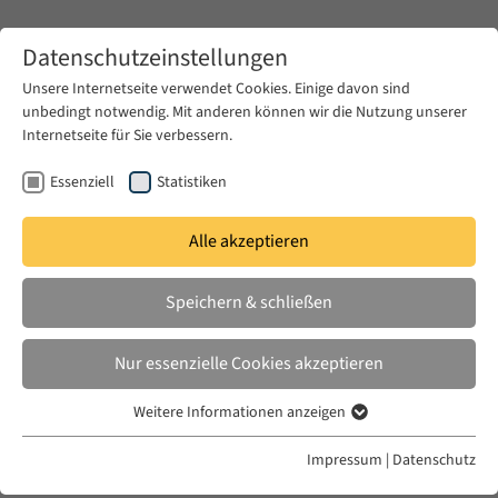
Zum Hauptinhalt springen
Datenschutzeinstellungen
Unsere Internetseite verwendet Cookies. Einige davon sind
unbedingt notwendig. Mit anderen können wir die Nutzung unserer
Zum Hauptinhalt springen
Internetseite für Sie verbessern.
EUME
News & Presse
Aktuelles
Essenziell
Statistiken
Alle akzeptieren
FR. 03 SEPT. 2021
Speichern & schließen
Writing the Arab-Jew: Reflections
on Displacement and Middle
Nur essenzielle Cookies akzeptieren
Eastern Diasporas
Weitere Informationen anzeigen
Essenziell
Essenzielle Cookies werden für grundlegende Funktionen der
Impressum
|
Datenschutz
Webseite benötigt. Dadurch ist gewährleistet, dass die Webseite