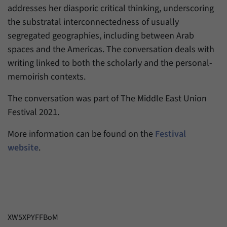
Daten über den aktuellen Aufenthalt von
Zweck
addresses her diasporic critical thinking, underscoring
Besuchern auf unserer Internetseite
the substratal interconnectedness of usually
speichern.
segregated geographies, including between Arab
spaces and the Americas. The conversation deals with
writing linked to both the scholarly and the personal-
memoirish contexts.
The conversation was part of The Middle East Union
Festival 2021.
More information can be found on the
Festival
website
.
XW5XPYFFBoM