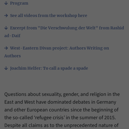
Zweck
generierte ID, für die historische Speicherung
Program
Ihrer vorgenommen Einstellungen, falls der
Name
_pk_ref
Webseiten-Betreiber dies eingestellt hat.
See all videos from the workshop here
Anbieter
Matomo
Excerpt from "Die Verschwulung der Welt" from Rashid
Laufzeit
6 Monate
ad-Daif
Mit diesem Cookie können wir speichern, von
West-Eastern Divan project: Authors Writing on
welcher Internetseite oder Suchmaschine
Authors
Zweck
Besucher durch eine Verlinkung auf unsere
Internetseite weitergeleitet wurden.
Joachim Helfer: To call a spade a spade
Name
_pk_ses
Questions about sexuality, gender, and religion in the
Anbieter
Matomo
East and West have dominated debates in Germany
and other European countries since the beginning of
Laufzeit
30 Minuten
the so-called ‘refugee crisis’ in the summer of 2015.
Mit diesem Cookie können wir für kurze Zeit
Despite all claims as to the unprecedented nature of