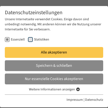
Zum Hauptinhalt springen
Datenschutzeinstellungen
Unsere Internetseite verwendet Cookies. Einige davon sind
unbedingt notwendig. Mit anderen können wir die Nutzung unserer
Zum Hauptinhalt springen
Internetseite für Sie verbessern.
EUME
News & Presse
Aktuelles
Essenziell
Statistiken
Alle akzeptieren
DO. 18 MAI 2017
Speichern & schließen
What Makes a Man? Sexuality and
Representation in Europe-Middle
Nur essenzielle Cookies akzeptieren
East Encounters
Weitere Informationen anzeigen
Essenziell
Essenzielle Cookies werden für grundlegende Funktionen der
Impressum
|
Datenschutz
Webseite benötigt. Dadurch ist gewährleistet, dass die Webseite