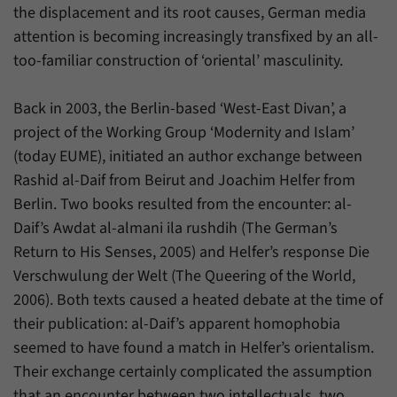
Daten über den aktuellen Aufenthalt von
Zweck
the displacement and its root causes, German media
Besuchern auf unserer Internetseite
attention is becoming increasingly transfixed by an all-
speichern.
too-familiar construction of ‘oriental’ masculinity.
Back in 2003, the Berlin-based ‘West-East Divan’, a
project of the Working Group ‘Modernity and Islam’
(today EUME), initiated an author exchange between
Rashid al-Daif from Beirut and Joachim Helfer from
Berlin. Two books resulted from the encounter: al-
Daif’s Awdat al-almani ila rushdih (The German’s
Return to His Senses, 2005) and Helfer’s response Die
Verschwulung der Welt (The Queering of the World,
2006). Both texts caused a heated debate at the time of
their publication: al-Daif’s apparent homophobia
seemed to have found a match in Helfer’s orientalism.
Their exchange certainly complicated the assumption
that an encounter between two intellectuals, two