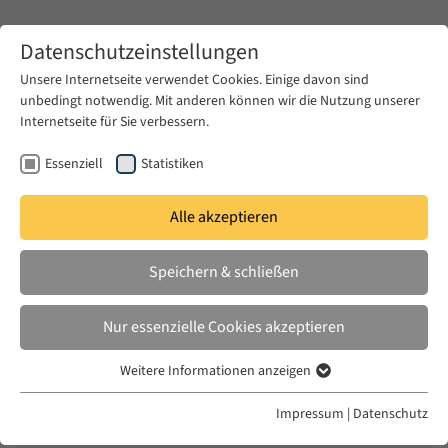
Zum Hauptinhalt springen
Datenschutzeinstellungen
Unsere Internetseite verwendet Cookies. Einige davon sind
unbedingt notwendig. Mit anderen können wir die Nutzung unserer
Zum Hauptinhalt springen
Internetseite für Sie verbessern.
EUME
News & Presse
Aktuelles
Essenziell
Statistiken
Alle akzeptieren
DO. 08 NOV. 2018
Speichern & schließen
Call for Applications:
Transregional Academy
Nur essenzielle Cookies akzeptieren
Weitere Informationen anzeigen
Essenziell
Essenzielle Cookies werden für grundlegende Funktionen der
Impressum
|
Datenschutz
Webseite benötigt. Dadurch ist gewährleistet, dass die Webseite