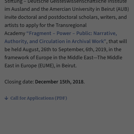
Stiftung – Deutsche Geisteswissenschaftliche Institute
Zweck
generierte ID, für die historische Speicherung
im Ausland and the Amercian University in Beirut (AUB)
Ihrer vorgenommen Einstellungen, falls der
Name
_pk_ref
Webseiten-Betreiber dies eingestellt hat.
invite doctoral and postdoctoral scholars, writers, and
Anbieter
Matomo
artists to apply for the Transregional
Academy
“Fragment – Power – Public: Narrative,
Laufzeit
6 Monate
Authority, and Circulation in Archival Work”
, that will
be held August, 26th to September, 6th, 2019, in the
Mit diesem Cookie können wir speichern, von
welcher Internetseite oder Suchmaschine
framework of Europe in the Middle East—The Middle
Zweck
Besucher durch eine Verlinkung auf unsere
East in Europe (EUME), in Beirut.
Internetseite weitergeleitet wurden.
Closing date:
December 15th, 2018
.
Name
_pk_ses
Call for Applications (PDF)
Anbieter
Matomo
Laufzeit
30 Minuten
Mit diesem Cookie können wir für kurze Zeit