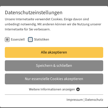
Zum Hauptinhalt springen
Datenschutzeinstellungen
Unsere Internetseite verwendet Cookies. Einige davon sind
unbedingt notwendig. Mit anderen können wir die Nutzung unserer
Zum Hauptinhalt springen
Internetseite für Sie verbessern.
EUME
News & Presse
Aktuelles
Essenziell
Statistiken
Alle akzeptieren
MI. 14 NOV. 2018
Speichern & schließen
The Worker Leaves the Archive:
Documents, Material and
Nur essenzielle Cookies akzeptieren
Commentary, but NO Film
Weitere Informationen anzeigen
Essenziell
Essenzielle Cookies werden für grundlegende Funktionen der
Impressum
|
Datenschutz
Webseite benötigt. Dadurch ist gewährleistet, dass die Webseite