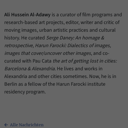
Daten über den aktuellen Aufenthalt von
Zweck
Besuchern auf unserer Internetseite
speichern.
Ali Hussein Al-Adawy
is a curator of film programs and
research-based art projects, editor, writer and critic of
moving images, urban artistic practices and cultural
history. He curated
Serge Daney: An homage &
retrospective
,
Harun Farocki: Dialectics of images,
images that cover/uncover other images
, and co-
curated with Pau Cata
the art of getting lost in cities:
Barcelona & Alexandria
. He lives and works in
Alexandria and other cities sometimes. Now, he is in
Berlin as a fellow of the Harun Farocki institute
residency program.
Alle Nachrichten