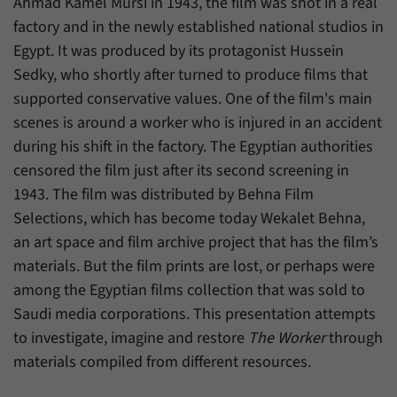
Ahmad Kamel Mursi in 1943, the film was shot in a real
Zweck
generierte ID, für die historische Speicherung
factory and in the newly established national studios in
Ihrer vorgenommen Einstellungen, falls der
Name
_pk_ref
Webseiten-Betreiber dies eingestellt hat.
Egypt. It was produced by its protagonist Hussein
Anbieter
Matomo
Sedky, who shortly after turned to produce films that
supported conservative values. One of the film's main
Laufzeit
6 Monate
scenes is around a worker who is injured in an accident
during his shift in the factory. The Egyptian authorities
Mit diesem Cookie können wir speichern, von
welcher Internetseite oder Suchmaschine
censored the film just after its second screening in
Zweck
Besucher durch eine Verlinkung auf unsere
1943. The film was distributed by Behna Film
Internetseite weitergeleitet wurden.
Selections, which has become today Wekalet Behna,
an art space and film archive project that has the film’s
Name
_pk_ses
materials. But the film prints are lost, or perhaps were
among the Egyptian films collection that was sold to
Anbieter
Matomo
Saudi media corporations. This presentation attempts
to investigate, imagine and restore
The Worker
through
Laufzeit
30 Minuten
materials compiled from different resources.
Mit diesem Cookie können wir für kurze Zeit