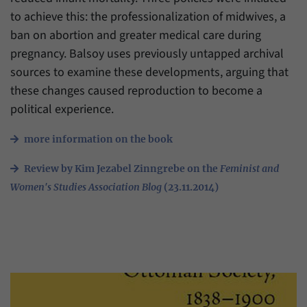
Zweck
generierte ID, für die historische Speicherung
to achieve this: the professionalization of midwives, a
Ihrer vorgenommen Einstellungen, falls der
Name
_pk_ref
ban on abortion and greater medical care during
Webseiten-Betreiber dies eingestellt hat.
pregnancy. Balsoy uses previously untapped archival
Anbieter
Matomo
sources to examine these developments, arguing that
Laufzeit
6 Monate
these changes caused reproduction to become a
political experience.
Mit diesem Cookie können wir speichern, von
welcher Internetseite oder Suchmaschine
Zweck
more information on the book
Besucher durch eine Verlinkung auf unsere
Internetseite weitergeleitet wurden.
Review by Kim Jezabel Zinngrebe on the
Feminist and
Women's Studies Association Blog
(23.11.2014)
Name
_pk_ses
Anbieter
Matomo
Laufzeit
30 Minuten
Mit diesem Cookie können wir für kurze Zeit