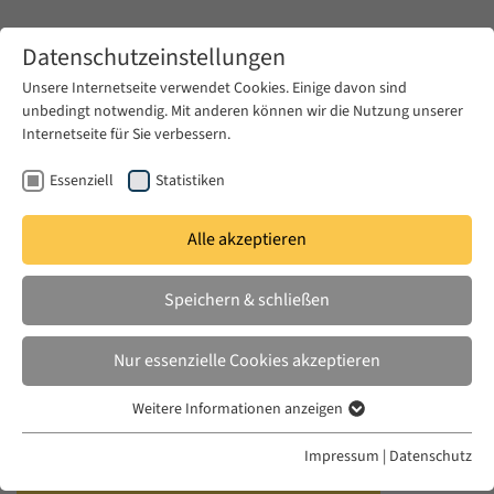
Zum Hauptinhalt springen
Datenschutzeinstellungen
Unsere Internetseite verwendet Cookies. Einige davon sind
unbedingt notwendig. Mit anderen können wir die Nutzung unserer
Zum Hauptinhalt springen
Internetseite für Sie verbessern.
EUME
News & Presse
Aktuelles
Essenziell
Statistiken
Alle akzeptieren
MO. 19 JAN. 2015
Speichern & schließen
The Politics of Reproduction in
Ottoman Society, 1838–1900
Nur essenzielle Cookies akzeptieren
Weitere Informationen anzeigen
Essenziell
Essenzielle Cookies werden für grundlegende Funktionen der
Impressum
|
Datenschutz
Webseite benötigt. Dadurch ist gewährleistet, dass die Webseite