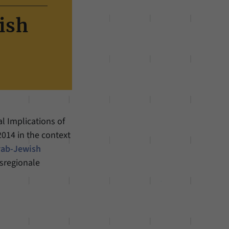
ish
l Implications of
2014 in the context
Arab-Jewish
sregionale