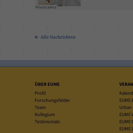
Alle Nachrichten
Sitemap
ÜBER EUME
VERA
Profil
Kalend
Forschungsfelder
EUME B
Team
Urban 
Kollegium
EUME 
Testimonials
EUME D
EUME L