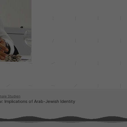
Einstellungen, falls der Webseiten-Betreiber dies
Name
_pk_ref
eingestellt hat.
Anbieter
Matomo
Laufzeit
6 Monate
Mit diesem Cookie können wir speichern, von
welcher Internetseite oder Suchmaschine Besucher
Zweck
durch eine Verlinkung auf unsere Internetseite
weitergeleitet wurden.
Name
_pk_ses
Anbieter
Matomo
Laufzeit
30 Minuten
Mit diesem Cookie können wir für kurze Zeit Daten
Zweck
über den aktuellen Aufenthalt von Besuchern auf