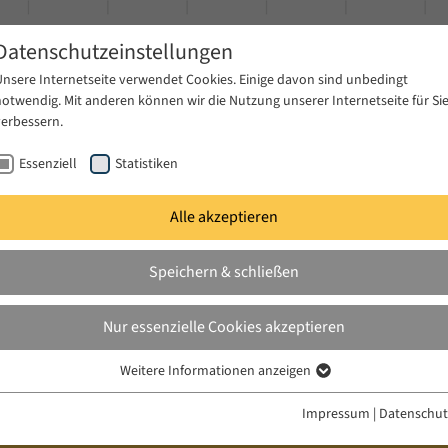
Datenschutzeinstellungen
Unsere Internetseite verwendet Cookies. Einige davon sind unbedingt
notwendig. Mit anderen können wir die Nutzung unserer Internetseite für Si
verbessern.
Essenziell
Statistiken
Alle akzeptieren
gen
Publikationen
Projekte
News & Presse
Speichern & schließen
Nur essenzielle Cookies akzeptieren
Weitere Informationen anzeigen
Essenziell
Essenzielle Cookies werden für grundlegende Funktionen der Webseite
Impressum
|
Datenschut
benötigt. Dadurch ist gewährleistet, dass die Webseite einwandfrei