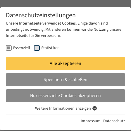
Zum Hauptinhalt springen
Datenschutzeinstellungen
Unsere Internetseite verwendet Cookies. Einige davon sind
unbedingt notwendig. Mit anderen können wir die Nutzung unserer
Zum Hauptinhalt springen
Internetseite für Sie verbessern.
EUME
News & Presse
Aktuelles
Essenziell
Statistiken
Alle akzeptieren
MI. 27 JAN. 2021
Speichern & schließen
The National Frame: Art and State
Violence in Turkey and Germany
Nur essenzielle Cookies akzeptieren
Weitere Informationen anzeigen
Essenziell
Essenzielle Cookies werden für grundlegende Funktionen der
Impressum
|
Datenschutz
Webseite benötigt. Dadurch ist gewährleistet, dass die Webseite