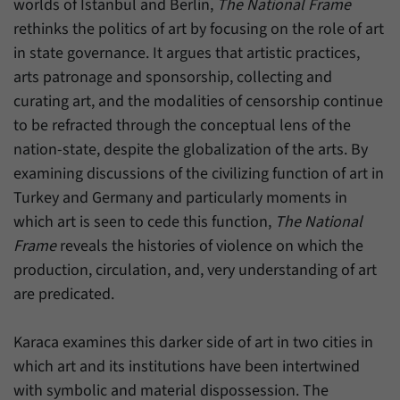
worlds of Istanbul and Berlin,
The National Frame
Zweck
generierte ID, für die historische Speicherung
Ihrer vorgenommen Einstellungen, falls der
rethinks the politics of art by focusing on the role of art
Name
_pk_ref
Webseiten-Betreiber dies eingestellt hat.
in state governance. It argues that artistic practices,
Anbieter
Matomo
arts patronage and sponsorship, collecting and
curating art, and the modalities of censorship continue
Laufzeit
6 Monate
to be refracted through the conceptual lens of the
nation-state, despite the globalization of the arts. By
Mit diesem Cookie können wir speichern, von
welcher Internetseite oder Suchmaschine
examining discussions of the civilizing function of art in
Zweck
Besucher durch eine Verlinkung auf unsere
Turkey and Germany and particularly moments in
Internetseite weitergeleitet wurden.
which art is seen to cede this function,
The National
Frame
reveals the histories of violence on which the
Name
_pk_ses
production, circulation, and, very understanding of art
are predicated.
Anbieter
Matomo
Karaca examines this darker side of art in two cities in
Laufzeit
30 Minuten
which art and its institutions have been intertwined
Mit diesem Cookie können wir für kurze Zeit
with symbolic and material dispossession. The