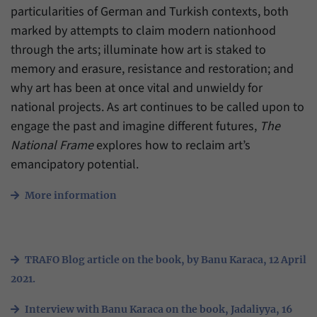
Daten über den aktuellen Aufenthalt von
Zweck
particularities of German and Turkish contexts, both
Besuchern auf unserer Internetseite
marked by attempts to claim modern nationhood
speichern.
through the arts; illuminate how art is staked to
memory and erasure, resistance and restoration; and
why art has been at once vital and unwieldy for
national projects. As art continues to be called upon to
engage the past and imagine different futures,
The
National Frame
explores how to reclaim art’s
emancipatory potential.
More information
TRAFO Blog article on the book, by Banu Karaca, 12 April
2021.
Interview with Banu Karaca on the book, Jadaliyya, 16