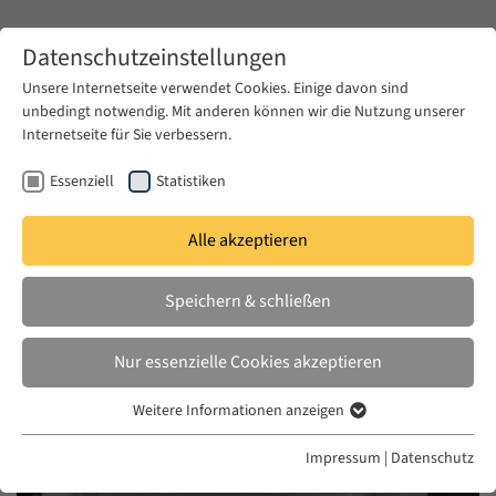
Zum Hauptinhalt springen
Datenschutzeinstellungen
Unsere Internetseite verwendet Cookies. Einige davon sind
unbedingt notwendig. Mit anderen können wir die Nutzung unserer
Zum Hauptinhalt springen
Internetseite für Sie verbessern.
EUME
News & Presse
Aktuelles
Essenziell
Statistiken
Alle akzeptieren
MO. 15 DEZ. 2014
Speichern & schließen
Sunken Mythologies
Nur essenzielle Cookies akzeptieren
Weitere Informationen anzeigen
Essenziell
Essenzielle Cookies werden für grundlegende Funktionen der
Impressum
|
Datenschutz
Webseite benötigt. Dadurch ist gewährleistet, dass die Webseite