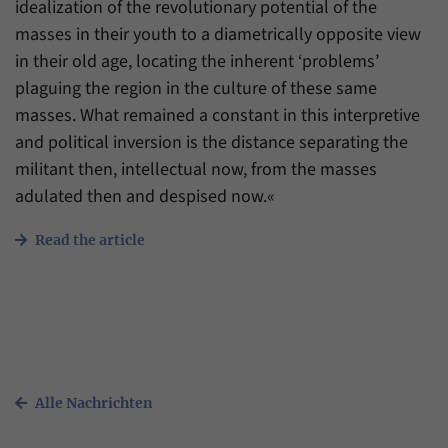
idealization of the revolutionary potential of the
Zweck
generierte ID, für die historische Speicherung
Ihrer vorgenommen Einstellungen, falls der
masses in their youth to a diametrically opposite view
Name
_pk_ref
Webseiten-Betreiber dies eingestellt hat.
in their old age, locating the inherent ‘problems’
Anbieter
Matomo
plaguing the region in the culture of these same
masses. What remained a constant in this interpretive
Laufzeit
6 Monate
and political inversion is the distance separating the
militant then, intellectual now, from the masses
Mit diesem Cookie können wir speichern, von
welcher Internetseite oder Suchmaschine
adulated then and despised now.«
Zweck
Besucher durch eine Verlinkung auf unsere
Internetseite weitergeleitet wurden.
Read the article
Name
_pk_ses
Anbieter
Matomo
Laufzeit
30 Minuten
Alle Nachrichten
Mit diesem Cookie können wir für kurze Zeit