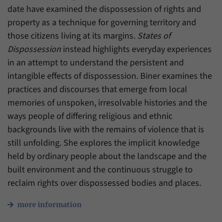
Zweck
generierte ID, für die historische Speicherung
date have examined the dispossession of rights and
Ihrer vorgenommen Einstellungen, falls der
Name
_pk_ref
property as a technique for governing territory and
Webseiten-Betreiber dies eingestellt hat.
those citizens living at its margins.
States of
Anbieter
Matomo
Dispossession
instead highlights everyday experiences
Laufzeit
6 Monate
in an attempt to understand the persistent and
intangible effects of dispossession. Biner examines the
Mit diesem Cookie können wir speichern, von
practices and discourses that emerge from local
welcher Internetseite oder Suchmaschine
Zweck
memories of unspoken, irresolvable histories and the
Besucher durch eine Verlinkung auf unsere
ways people of differing religious and ethnic
Internetseite weitergeleitet wurden.
backgrounds live with the remains of violence that is
still unfolding. She explores the implicit knowledge
Name
_pk_ses
held by ordinary people about the landscape and the
Anbieter
Matomo
built environment and the continuous struggle to
reclaim rights over dispossessed bodies and places.
Laufzeit
30 Minuten
more information
Mit diesem Cookie können wir für kurze Zeit