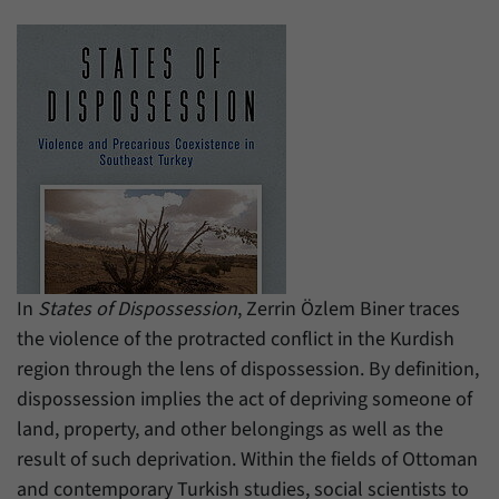
einwandfrei funktioniert.
Name
Cookie-Informationen anzeigen
cookie_optin
Anbieter
Forum Transregionale Studien e.V.
Statistiken
Mit diesen Cookies können wir Statistiken über die Nutzung der
Laufzeit
1 Jahr
Inhalte unserer Internetseite erstellen. Die Statistiken verwalten
wir auf der Plattform Matomo. Sie stehen nur dem Forum
Dieses Cookie wird verwendet, um Ihre
Transregionale Studien e.V. zur Verfügung und werden nicht
Zweck
Cookie-Einstellungen für diese Website zu
weitergegeben.
speichern.
Name
Cookie-Informationen anzeigen
_pk_id
In
States of Dispossession
, Zerrin Özlem Biner traces
Name
SgCookieOptin.lastPreferences
Anbieter
Matomo
the violence of the protracted conflict in the Kurdish
Anbieter
Forum Transregionale Studien e.V.
region through the lens of dispossession. By definition,
Laufzeit
13 Monate
dispossession implies the act of depriving someone of
Laufzeit
1 Jahr
Mit diesem Cookie können wir Informationen
land, property, and other belongings as well as the
Zweck
über Benutzer unserer Internetseite
Dieser Wert speichert Ihre Consent-
result of such deprivation. Within the fields of Ottoman
speichern, zum Beispiel die Besucher-ID.
Einstellungen. Unter anderem eine zufällig
and contemporary Turkish studies, social scientists to