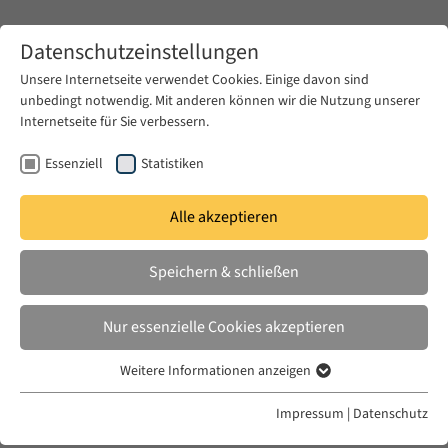
Zum Hauptinhalt springen
Datenschutzeinstellungen
Unsere Internetseite verwendet Cookies. Einige davon sind
unbedingt notwendig. Mit anderen können wir die Nutzung unserer
Zum Hauptinhalt springen
Internetseite für Sie verbessern.
EUME
News & Presse
Aktuelles
Essenziell
Statistiken
Alle akzeptieren
MO. 20 JULI 2020
Speichern & schließen
States of Dispossession: Violence
and Precarious Coexistence in
Nur essenzielle Cookies akzeptieren
Southeast Turkey
Weitere Informationen anzeigen
Essenziell
Essenzielle Cookies werden für grundlegende Funktionen der
Impressum
|
Datenschutz
Webseite benötigt. Dadurch ist gewährleistet, dass die Webseite