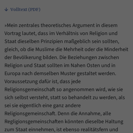
Zweck
generierte ID, für die historische Speicherung
Ihrer vorgenommen Einstellungen, falls der
Volltext (PDF)
Name
_pk_ref
Webseiten-Betreiber dies eingestellt hat.
Anbieter
Matomo
»Mein zentrales theoretisches Argument in diesem
Vortrag lautet, dass im Verhältnis von Religion und
Laufzeit
6 Monate
Staat dieselben Prinzipien maßgeblich sein sollten,
gleich, ob die Muslime die Mehrheit oder die Minderheit
Mit diesem Cookie können wir speichern, von
welcher Internetseite oder Suchmaschine
der Bevölkerung bilden. Die Beziehungen zwischen
Zweck
Besucher durch eine Verlinkung auf unsere
Religion und Staat sollten im Nahen Osten und in
Internetseite weitergeleitet wurden.
Europa nach demselben Muster gestaltet werden.
Voraussetzung dafür ist, dass jede
Name
_pk_ses
Religionsgemeinschaft so angenommen wird, wie sie
sich selbst versteht, statt so behandelt zu werden, als
Anbieter
Matomo
sei sie eigentlich eine ganz andere
Religionsgemeinschaft. Denn die Annahme, alle
Laufzeit
30 Minuten
Regligionsgemeinschaften könnten dieselbe Haltung
Mit diesem Cookie können wir für kurze Zeit
zum Staat einnehmen, ist ebenso realitätsfern und