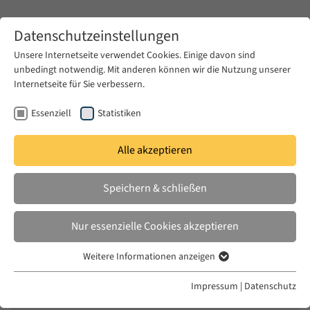
Zum Hauptinhalt springen
Datenschutzeinstellungen
Unsere Internetseite verwendet Cookies. Einige davon sind
unbedingt notwendig. Mit anderen können wir die Nutzung unserer
Zum Hauptinhalt springen
Internetseite für Sie verbessern.
EUME
News & Presse
Aktuelles
Essenziell
Statistiken
Alle akzeptieren
DI. 18 NOV. 2014
Speichern & schließen
Scharia und säkularer Staat im
Nahen Osten und Europa
Nur essenzielle Cookies akzeptieren
Weitere Informationen anzeigen
Essenziell
Essenzielle Cookies werden für grundlegende Funktionen der
Impressum
|
Datenschutz
Webseite benötigt. Dadurch ist gewährleistet, dass die Webseite