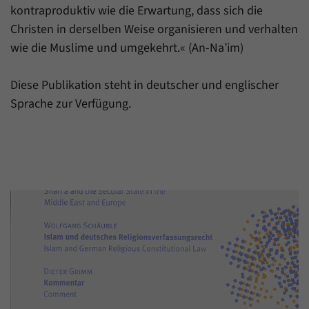
Daten über den aktuellen Aufenthalt von
Zweck
kontraproduktiv wie die Erwartung, dass sich die
Besuchern auf unserer Internetseite
Christen in derselben Weise organisieren und verhalten
speichern.
wie die Muslime und umgekehrt.« (An-Na’im)
Diese Publikation steht in deutscher und englischer
Sprache zur Verfügung.