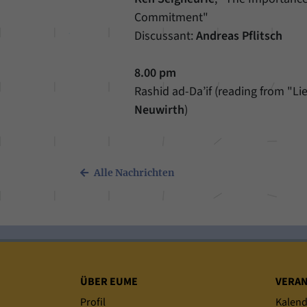
Commitment"
Discussant:
Andreas Pflitsch
8.00 pm
Rashid ad-Da’if (reading from "L
Neuwirth
)
Alle Nachrichten
Sitemap
ÜBER EUME
VERA
Profil
Kalend