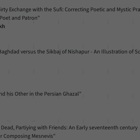
irty Exchange with the Sufi: Correcting Poetic and Mystic Pra
Poet and Patron"
kh
Baghdad versus the Sikbaj of Nishapur - An Illustration of S
nd his Other in the Persian Ghazal"
 Dead, Partiying with Friends: An Early seventeenth century
or Composing Mesnevis"