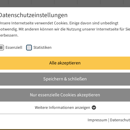
Datenschutzeinstellungen
Unsere Internetseite verwendet Cookies. Einige davon sind unbedingt
notwendig. Mit anderen können wir die Nutzung unserer Internetseite für Si
verbessern.
Essenziell
Statistiken
Alle akzeptieren
gen
Publikationen
Projekte
News & Presse
Speichern & schließen
Nur essenzielle Cookies akzeptieren
Weitere Informationen anzeigen
Essenziell
Essenzielle Cookies werden für grundlegende Funktionen der Webseite
Impressum
|
Datenschut
benötigt. Dadurch ist gewährleistet, dass die Webseite einwandfrei