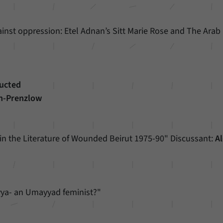
unserer Internetseite speichern.
ainst oppression: Etel Adnan’s Sitt Marie Rose and The Arab
ructed
n-Prenzlow
in the Literature of Wounded Beirut 1975-90" Discussant:
Al
iyya- an Umayyad feminist?"