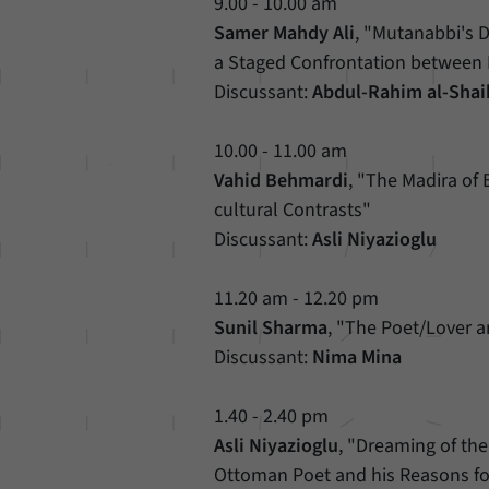
9.00 - 10.00 am
Samer Mahdy Ali
, "Mutanabbi's D
a Staged Confrontation between 
Discussant:
Abdul-Rahim al-Shai
10.00 - 11.00 am
Vahid Behmardi
, "The Madira of 
cultural Contrasts"
Discussant:
Asli Niyazioglu
11.20 am - 12.20 pm
Sunil Sharma
, "The Poet/Lover a
Discussant:
Nima Mina
1.40 - 2.40 pm
Asli Niyazioglu
, "Dreaming of the
Ottoman Poet and his Reasons f