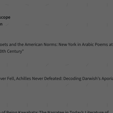
scope
in
 Poets and the American Norms: New York in Arabic Poems at
20th Century"
ever Fell, Achilles Never Defeated: Decoding Darwish's Aporia
 of Being Kawabata: The Narratee in Today’s Literature of