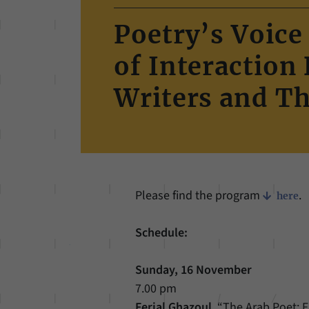
Poetry’s Voice
of Interaction
Writers and Th
Please find the program
.
here
Schedule:
Sunday, 16 November
7.00 pm
Ferial Ghazoul
, “The Arab Poet: 