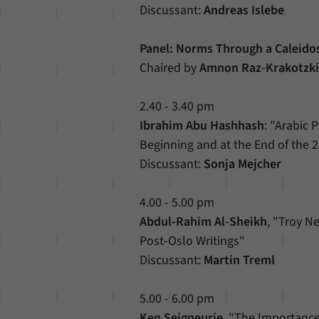
Discussant:
Andreas Islebe
Panel: Norms Through a Caleido
Chaired by
Amnon Raz-Krakotzk
2.40 - 3.40 pm
Ibrahim Abu Hashhash
: "Arabic
Beginning and at the End of the 
Discussant:
Sonja Mejcher
4.00 - 5.00 pm
Abdul-Rahim Al-Sheikh
, "Troy N
Post-Oslo Writings"
Discussant:
Martin Treml
5.00 - 6.00 pm
Ken Seigneurie
, "The Importance