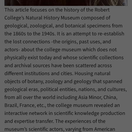
Zweck
generierte ID, für die historische Speicherung
Ihrer vorgenommen Einstellungen, falls der
This article focuses on the history of the Robert
Name
_pk_ref
Webseiten-Betreiber dies eingestellt hat.
College’s Natural History Museum composed of
Anbieter
Matomo
geological, zoological, and botanical specimens from
the 1860s to the 1940s. It is an attempt to re-establish
Laufzeit
6 Monate
the lost connections -the origins, past uses, and
actors- about the college museum which does not
Mit diesem Cookie können wir speichern, von
welcher Internetseite oder Suchmaschine
physically exist today and whose scientific collections
Zweck
Besucher durch eine Verlinkung auf unsere
and archival sources have been scattered across
Internetseite weitergeleitet wurden.
different institutions and cities. Housing natural
objects of botany, zoology and geology that spanned
Name
_pk_ses
geological eras, political entities, nations, and cultures,
from all over the world including Asia Minor, China,
Anbieter
Matomo
Brazil, France, etc., the college museum revealed an
interactive network in scientific knowledge production
Laufzeit
30 Minuten
and expertise transfer. The experiences of the
Mit diesem Cookie können wir für kurze Zeit
museum’s scientific actors, varying from American