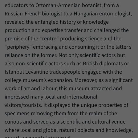
Daten über den aktuellen Aufenthalt von
Zweck
educators to Ottoman-Armenian botanist, from a
Besuchern auf unserer Internetseite
Russian-French biologist to a Hungarian entomologist,
speichern.
revealed the entangled history of knowledge
production and expertise transfer and challenged the
premise of the “centre” producing science and the
“periphery” embracing and consuming it or the latter’s
reliance on the former. Not only scientific actors but
also non-scientific actors such as British diplomats or
Istanbul Levantine tradespeople engaged with the
college museum’s expansion. Moreover, as a significant
work of art and labour, this museum attracted and
impressed many local and international
visitors/tourists. It displayed the unique properties of
specimens removing them from the realm of the
curious and served as a scientific and cultural venue
where local and global natural objects and knowledge,