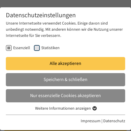
Zum Hauptinhalt springen
Datenschutzeinstellungen
Unsere Internetseite verwendet Cookies. Einige davon sind
unbedingt notwendig. Mit anderen können wir die Nutzung unserer
Zum Hauptinhalt springen
Internetseite für Sie verbessern.
EUME
News & Presse
Aktuelles
Essenziell
Statistiken
Alle akzeptieren
MI. 20 JULI 2022
Speichern & schließen
Objects of Nature and Scientific
Knowledge on the Move: The
Nur essenzielle Cookies akzeptieren
Robert College Natural History
Weitere Informationen anzeigen
Museum in Istanbul
Essenziell
Essenzielle Cookies werden für grundlegende Funktionen der
Impressum
|
Datenschutz
Webseite benötigt. Dadurch ist gewährleistet, dass die Webseite