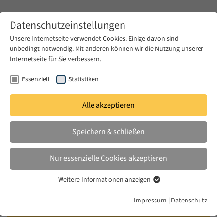
Zum Hauptinhalt springen
Datenschutzeinstellungen
Unsere Internetseite verwendet Cookies. Einige davon sind
unbedingt notwendig. Mit anderen können wir die Nutzung unserer
Zum Hauptinhalt springen
Internetseite für Sie verbessern.
EUME
News & Presse
Aktuelles
Essenziell
Statistiken
Alle akzeptieren
MI. 20 NOV. 2024
Speichern & schließen
Law, Litigation, and Politics of
Legitimization: On the
Nur essenzielle Cookies akzeptieren
Possibilities and Limits of
Weitere Informationen anzeigen
Palestinian Legal Action in Israel
Essenziell
Essenzielle Cookies werden für grundlegende Funktionen der
Impressum
|
Datenschutz
Webseite benötigt. Dadurch ist gewährleistet, dass die Webseite