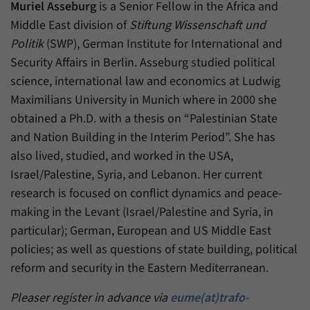
Daten über den aktuellen Aufenthalt von
Muriel Asseburg
is a Senior Fellow in the Africa and
Zweck
Besuchern auf unserer Internetseite
Middle East division of
Stiftung Wissenschaft und
speichern.
Politik
(SWP), German Institute for International and
Security Affairs in Berlin. Asseburg studied political
science, international law and economics at Ludwig
Maximilians University in Munich where in 2000 she
obtained a Ph.D. with a thesis on “Palestinian State
and Nation Building in the Interim Period”. She has
also lived, studied, and worked in the USA,
Israel/Palestine, Syria, and Lebanon. Her current
research is focused on conflict dynamics and peace-
making in the Levant (Israel/Palestine and Syria, in
particular); German, European and US Middle East
policies; as well as questions of state building, political
reform and security in the Eastern Mediterranean.
Pleaser register in advance via
eume(at)trafo-