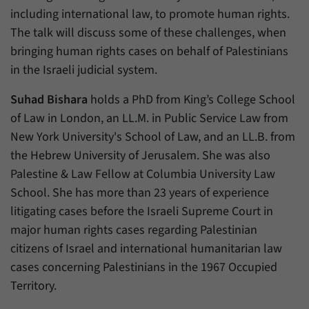
Zweck
generierte ID, für die historische Speicherung
including international law, to promote human rights.
Ihrer vorgenommen Einstellungen, falls der
Name
_pk_ref
The talk will discuss some of these challenges, when
Webseiten-Betreiber dies eingestellt hat.
bringing human rights cases on behalf of Palestinians
Anbieter
Matomo
in the Israeli judicial system.
Laufzeit
6 Monate
Suhad Bishara
holds a PhD from King’s College School
Mit diesem Cookie können wir speichern, von
of Law in London, an LL.M. in Public Service Law from
welcher Internetseite oder Suchmaschine
New York University's School of Law, and an LL.B. from
Zweck
Besucher durch eine Verlinkung auf unsere
the Hebrew University of Jerusalem. She was also
Internetseite weitergeleitet wurden.
Palestine & Law Fellow at Columbia University Law
School. She has more than 23 years of experience
Name
_pk_ses
litigating cases before the Israeli Supreme Court in
major human rights cases regarding Palestinian
Anbieter
Matomo
citizens of Israel and international humanitarian law
Laufzeit
30 Minuten
cases concerning Palestinians in the 1967 Occupied
Territory.
Mit diesem Cookie können wir für kurze Zeit