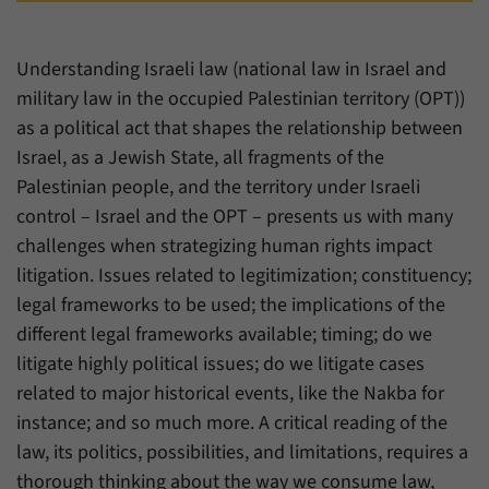
einwandfrei funktioniert.
Name
Cookie-Informationen anzeigen
cookie_optin
Understanding Israeli law (national law in Israel and
Anbieter
Forum Transregionale Studien e.V.
military law in the occupied Palestinian territory (OPT))
Statistiken
as a political act that shapes the relationship between
Mit diesen Cookies können wir Statistiken über die Nutzung der
Laufzeit
1 Jahr
Israel, as a Jewish State, all fragments of the
Inhalte unserer Internetseite erstellen. Die Statistiken verwalten
wir auf der Plattform Matomo. Sie stehen nur dem Forum
Palestinian people, and the territory under Israeli
Dieses Cookie wird verwendet, um Ihre
Transregionale Studien e.V. zur Verfügung und werden nicht
Zweck
Cookie-Einstellungen für diese Website zu
control – Israel and the OPT – presents us with many
weitergegeben.
speichern.
challenges when strategizing human rights impact
Name
Cookie-Informationen anzeigen
_pk_id
litigation. Issues related to legitimization; constituency;
legal frameworks to be used; the implications of the
Name
SgCookieOptin.lastPreferences
Anbieter
Matomo
different legal frameworks available; timing; do we
Anbieter
Forum Transregionale Studien e.V.
litigate highly political issues; do we litigate cases
Laufzeit
13 Monate
related to major historical events, like the Nakba for
Laufzeit
1 Jahr
Mit diesem Cookie können wir Informationen
instance; and so much more. A critical reading of the
Zweck
über Benutzer unserer Internetseite
Dieser Wert speichert Ihre Consent-
law, its politics, possibilities, and limitations, requires a
speichern, zum Beispiel die Besucher-ID.
Einstellungen. Unter anderem eine zufällig
thorough thinking about the way we consume law,