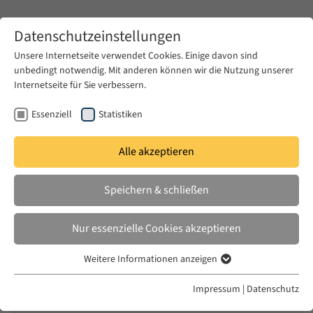
Zum Hauptinhalt springen
Datenschutzeinstellungen
Unsere Internetseite verwendet Cookies. Einige davon sind
unbedingt notwendig. Mit anderen können wir die Nutzung unserer
Zum Hauptinhalt springen
Internetseite für Sie verbessern.
EUME
News & Presse
Aktuelles
Essenziell
Statistiken
Alle akzeptieren
DI. 18 NOV. 2014
Speichern & schließen
Islam und Geschlechterpolitik:
Überlegungen zu Afghanistan
Nur essenzielle Cookies akzeptieren
Weitere Informationen anzeigen
Essenziell
Essenzielle Cookies werden für grundlegende Funktionen der
Impressum
|
Datenschutz
Webseite benötigt. Dadurch ist gewährleistet, dass die Webseite