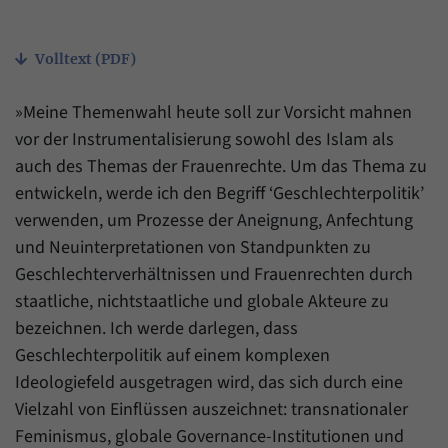
Zweck
generierte ID, für die historische Speicherung
Ihrer vorgenommen Einstellungen, falls der
Name
_pk_ref
Webseiten-Betreiber dies eingestellt hat.
Volltext (PDF)
Anbieter
Matomo
»Meine Themenwahl heute soll zur Vorsicht mahnen
Laufzeit
6 Monate
vor der Instrumentalisierung sowohl des Islam als
auch des Themas der Frauenrechte. Um das Thema zu
Mit diesem Cookie können wir speichern, von
welcher Internetseite oder Suchmaschine
entwickeln, werde ich den Begriff ‘Geschlechterpolitik’
Zweck
Besucher durch eine Verlinkung auf unsere
verwenden, um Prozesse der Aneignung, Anfechtung
Internetseite weitergeleitet wurden.
und Neuinterpretationen von Standpunkten zu
Geschlechterverhältnissen und Frauenrechten durch
Name
_pk_ses
staatliche, nichtstaatliche und globale Akteure zu
bezeichnen. Ich werde darlegen, dass
Anbieter
Matomo
Geschlechterpolitik auf einem komplexen
Ideologiefeld ausgetragen wird, das sich durch eine
Laufzeit
30 Minuten
Vielzahl von Einflüssen auszeichnet: transnationaler
Mit diesem Cookie können wir für kurze Zeit
Feminismus, globale Governance-Institutionen und