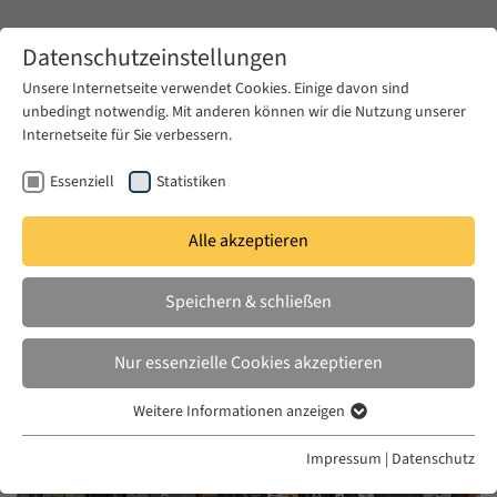
Zum Hauptinhalt springen
Datenschutzeinstellungen
Unsere Internetseite verwendet Cookies. Einige davon sind
unbedingt notwendig. Mit anderen können wir die Nutzung unserer
Zum Hauptinhalt springen
Internetseite für Sie verbessern.
EUME
News & Presse
Aktuelles
Essenziell
Statistiken
Alle akzeptieren
DI. 17 JULI 2018
Speichern & schließen
Interview with Yuval Evri
Nur essenzielle Cookies akzeptieren
Weitere Informationen anzeigen
Essenziell
Essenzielle Cookies werden für grundlegende Funktionen der
Impressum
|
Datenschutz
Webseite benötigt. Dadurch ist gewährleistet, dass die Webseite