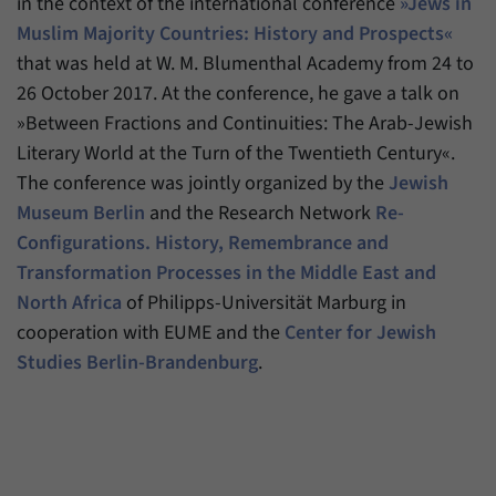
in the context of the international conference
»Jews in
Zweck
generierte ID, für die historische Speicherung
Ihrer vorgenommen Einstellungen, falls der
Muslim Majority Countries: History and Prospects«
Name
_pk_ref
Webseiten-Betreiber dies eingestellt hat.
that was held at W. M. Blumenthal Academy from 24 to
Anbieter
Matomo
26 October 2017. At the conference, he gave a talk on
»Between Fractions and Continuities: The Arab-Jewish
Laufzeit
6 Monate
Literary World at the Turn of the Twentieth Century«.
The conference was jointly organized by the
Jewish
Mit diesem Cookie können wir speichern, von
welcher Internetseite oder Suchmaschine
Museum Berlin
and the Research Network
Re-
Zweck
Besucher durch eine Verlinkung auf unsere
Configurations. History, Remembrance and
Internetseite weitergeleitet wurden.
Transformation Processes in the Middle East and
North Africa
of Philipps-Universität Marburg in
Name
_pk_ses
cooperation with EUME and the
Center for Jewish
Studies Berlin-Brandenburg
.
Anbieter
Matomo
Laufzeit
30 Minuten
Mit diesem Cookie können wir für kurze Zeit