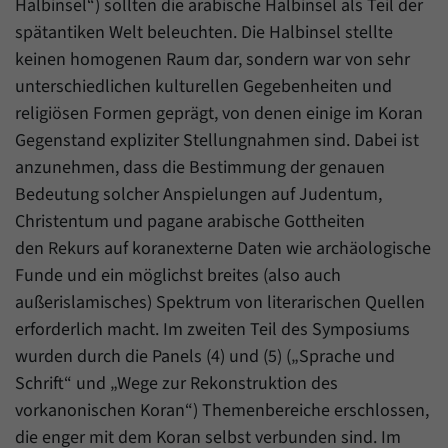
Daten über den aktuellen Aufenthalt von
Halbinsel“) sollten die arabische Halbinsel als Teil der
Zweck
Besuchern auf unserer Internetseite
spätantiken Welt beleuchten. Die Halbinsel stellte
speichern.
keinen homogenen Raum dar, sondern war von sehr
unterschiedlichen kulturellen Gegebenheiten und
religiösen Formen geprägt, von denen einige im Koran
Gegenstand expliziter Stellungnahmen sind. Dabei ist
anzunehmen, dass die Bestimmung der genauen
Bedeutung solcher Anspielungen auf Judentum,
Christentum und pagane arabische Gottheiten
den Rekurs auf koranexterne Daten wie archäologische
Funde und ein möglichst breites (also auch
außerislamisches) Spektrum von literarischen Quellen
erforderlich macht. Im zweiten Teil des Symposiums
wurden durch die Panels (4) und (5) („Sprache und
Schrift“ und „Wege zur Rekonstruktion des
vorkanonischen Koran“) Themenbereiche erschlossen,
die enger mit dem Koran selbst verbunden sind. Im