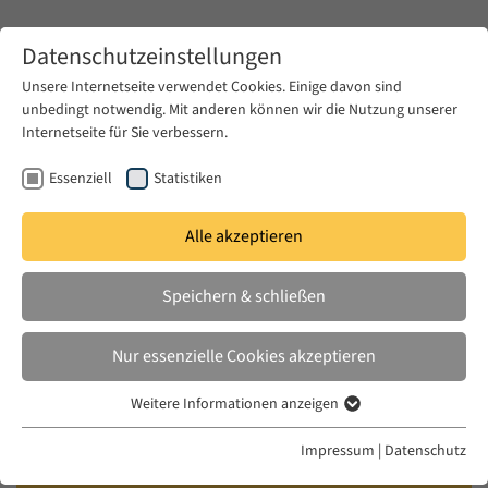
Zum Hauptinhalt springen
Datenschutzeinstellungen
Unsere Internetseite verwendet Cookies. Einige davon sind
unbedingt notwendig. Mit anderen können wir die Nutzung unserer
Zum Hauptinhalt springen
Internetseite für Sie verbessern.
EUME
News & Presse
Aktuelles
Essenziell
Statistiken
Alle akzeptieren
MI. 21 JAN. 2004
Speichern & schließen
Historische Sondierungen und
methodische Reflexionen zur
Nur essenzielle Cookies akzeptieren
Korangenese – Wege zur
Weitere Informationen anzeigen
Rekonstruktion des
Essenziell
vorkoranischen Koran
Essenzielle Cookies werden für grundlegende Funktionen der
Impressum
|
Datenschutz
Webseite benötigt. Dadurch ist gewährleistet, dass die Webseite