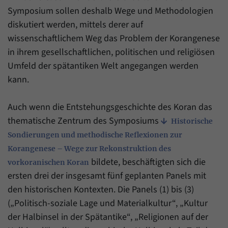
Zweck
generierte ID, für die historische Speicherung
Symposium sollen deshalb Wege und Methodologien
Ihrer vorgenommen Einstellungen, falls der
Name
_pk_ref
diskutiert werden, mittels derer auf
Webseiten-Betreiber dies eingestellt hat.
wissenschaftlichem Weg das Problem der Korangenese
Anbieter
Matomo
in ihrem gesellschaftlichen, politischen und religiösen
Laufzeit
6 Monate
Umfeld der spätantiken Welt angegangen werden
kann.
Mit diesem Cookie können wir speichern, von
welcher Internetseite oder Suchmaschine
Zweck
Auch wenn die Entstehungsgeschichte des Koran das
Besucher durch eine Verlinkung auf unsere
Internetseite weitergeleitet wurden.
thematische Zentrum des Symposiums
Historische
Sondierungen und methodische Reflexionen zur
Korangenese – Wege zur Rekonstruktion des
Name
_pk_ses
bildete, beschäftigten sich die
vorkoranischen Koran
Anbieter
Matomo
ersten drei der insgesamt fünf geplanten Panels mit
den historischen Kontexten. Die Panels (1) bis (3)
Laufzeit
30 Minuten
(„Politisch-soziale Lage und Materialkultur“, „Kultur
der Halbinsel in der Spätantike“, „Religionen auf der
Mit diesem Cookie können wir für kurze Zeit