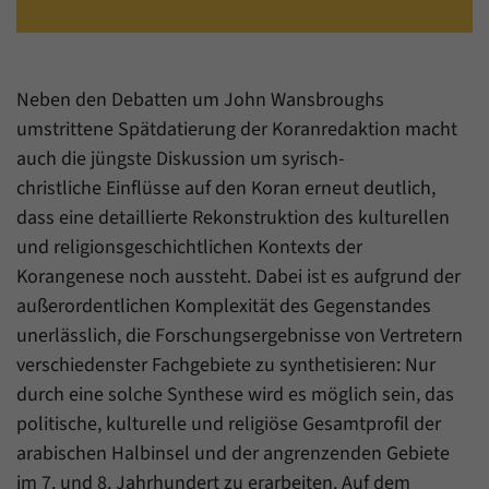
einwandfrei funktioniert.
Name
Cookie-Informationen anzeigen
cookie_optin
Anbieter
Forum Transregionale Studien e.V.
Neben den Debatten um John Wansbroughs
Statistiken
umstrittene Spätdatierung der Koranredaktion macht
Mit diesen Cookies können wir Statistiken über die Nutzung der
Laufzeit
1 Jahr
auch die jüngste Diskussion um syrisch-
Inhalte unserer Internetseite erstellen. Die Statistiken verwalten
wir auf der Plattform Matomo. Sie stehen nur dem Forum
christliche Einflüsse auf den Koran erneut deutlich,
Dieses Cookie wird verwendet, um Ihre
Transregionale Studien e.V. zur Verfügung und werden nicht
Zweck
Cookie-Einstellungen für diese Website zu
dass eine detaillierte Rekonstruktion des kulturellen
weitergegeben.
speichern.
und religionsgeschichtlichen Kontexts der
Name
Cookie-Informationen anzeigen
_pk_id
Korangenese noch aussteht. Dabei ist es aufgrund der
außerordentlichen Komplexität des Gegenstandes
Name
SgCookieOptin.lastPreferences
Anbieter
Matomo
unerlässlich, die Forschungsergebnisse von Vertretern
Anbieter
Forum Transregionale Studien e.V.
verschiedenster Fachgebiete zu synthetisieren: Nur
Laufzeit
13 Monate
durch eine solche Synthese wird es möglich sein, das
Laufzeit
1 Jahr
Mit diesem Cookie können wir Informationen
politische, kulturelle und religiöse Gesamtprofil der
Zweck
über Benutzer unserer Internetseite
Dieser Wert speichert Ihre Consent-
arabischen Halbinsel und der angrenzenden Gebiete
speichern, zum Beispiel die Besucher-ID.
Einstellungen. Unter anderem eine zufällig
im 7. und 8. Jahrhundert zu erarbeiten. Auf dem