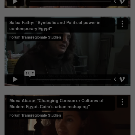
Zweck
generierte ID, für die historische Speicherung
Ihrer vorgenommen Einstellungen, falls der
Name
_pk_ref
Webseiten-Betreiber dies eingestellt hat.
Anbieter
Matomo
Laufzeit
6 Monate
Mit diesem Cookie können wir speichern, von
welcher Internetseite oder Suchmaschine
Zweck
Besucher durch eine Verlinkung auf unsere
Internetseite weitergeleitet wurden.
Name
_pk_ses
Anbieter
Matomo
Laufzeit
30 Minuten
Mit diesem Cookie können wir für kurze Zeit