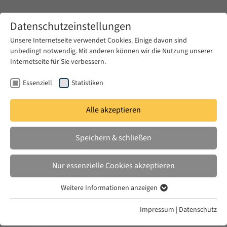
Zum Hauptinhalt springen
Datenschutzeinstellungen
Unsere Internetseite verwendet Cookies. Einige davon sind
unbedingt notwendig. Mit anderen können wir die Nutzung unserer
Zum Hauptinhalt springen
Internetseite für Sie verbessern.
EUME
News & Presse
Aktuelles
Essenziell
Statistiken
Alle akzeptieren
FR. 07 DEZ. 2007
Speichern & schließen
DI/VISIONS: Culture and Politics of
the Middle East
Nur essenzielle Cookies akzeptieren
Weitere Informationen anzeigen
Essenziell
Essenzielle Cookies werden für grundlegende Funktionen der
Impressum
|
Datenschutz
Webseite benötigt. Dadurch ist gewährleistet, dass die Webseite