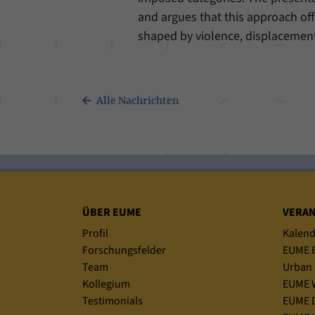
and argues that this approach off
shaped by violence, displacement 
Alle Nachrichten
Sitemap
ÜBER EUME
VERA
Profil
Kalend
Forschungsfelder
EUME B
Team
Urban 
Kollegium
EUME 
Testimonials
EUME D