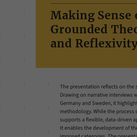
Making Sense o
Grounded Theo
and Reflexivit
The presentation reflects on the 
Drawing on narrative interviews w
Germany and Sweden, it highlight
methodology. While the process 
supports a flexible, data-driven a
It enables the development of th
imposed categories. The presentat