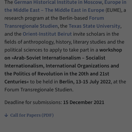
The
German Historical Institute in Moscow
,
Europe in
Zweck
generierte ID, für die historische Speicherung
Ihrer vorgenommen Einstellungen, falls der
the Middle East – The Middle East in Europe
(EUME), a
Name
_pk_ref
Webseiten-Betreiber dies eingestellt hat.
research program at the Berlin-based
Forum
Anbieter
Matomo
Transregionale Studien
, the
Texas State University
,
and the
Orient-Institut Beirut
invite scholars in the
Laufzeit
6 Monate
fields of anthropology, history, literary studies and the
political sciences to apply to take part in a
workshop
Mit diesem Cookie können wir speichern, von
welcher Internetseite oder Suchmaschine
on »Arab-Soviet Internationalism – Socialist
Zweck
Besucher durch eine Verlinkung auf unsere
Internationalism, International Organizations and
Internetseite weitergeleitet wurden.
the Politics of Revolution in the 20th and 21st
Centuries«
to be held in
Berlin, 13-15 July 2022
, at the
Name
_pk_ses
Forum Transregionale Studien.
Anbieter
Matomo
Deadline for submissions:
15 December 2021
Laufzeit
30 Minuten
Call for Papers (PDF)
Mit diesem Cookie können wir für kurze Zeit