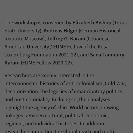
Daten über den aktuellen Aufenthalt von
Zweck
Besuchern auf unserer Internetseite
speichern.
The workshop is convened by
Elizabeth Bishop
(Texas
State University),
Andreas Hilger
(German Historical
Institute Moscow),
Jeffrey G. Karam
(Lebanese
American University / EUME Fellow of the Rosa
Luxemburg Foundation 2021-22), and
Sana Tannoury-
Karam
(EUME Fellow 2020-22).
Researchers are keenly interested in the
interconnected histories of anti-colonialism, Cold War,
decolonization, the legacies of emancipatory politics,
and post-coloniality. In doing so, their analyses
highlight the agency of Third World actors, drawing
linkages between cultural, political, economic,
regional, and individual histories. In addition,
researchers underline the global reach and multi-