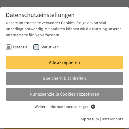
Zum Hauptinhalt springen
Datenschutzeinstellungen
Unsere Internetseite verwendet Cookies. Einige davon sind
unbedingt notwendig. Mit anderen können wir die Nutzung unserer
Zum Hauptinhalt springen
Internetseite für Sie verbessern.
EUME
News & Presse
Aktuelles
Essenziell
Statistiken
Alle akzeptieren
DO. 18 NOV. 2021
Speichern & schließen
Call for Papers: Arab-Soviet
Internationalism – Socialist
Nur essenzielle Cookies akzeptieren
Internationalism, International
Weitere Informationen anzeigen
Organizations and the Politics of
Essenziell
Revolution in the 20th and 21st
Essenzielle Cookies werden für grundlegende Funktionen der
Impressum
|
Datenschutz
Webseite benötigt. Dadurch ist gewährleistet, dass die Webseite
Centuries