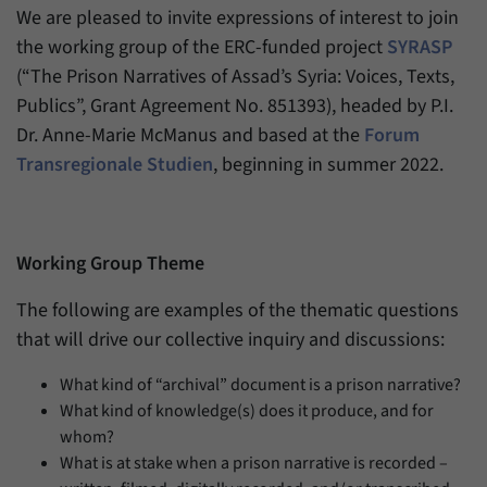
Zweck
generierte ID, für die historische Speicherung
We are pleased to invite expressions of interest to join
Ihrer vorgenommen Einstellungen, falls der
Name
_pk_ref
the working group of the ERC-funded project
SYRASP
Webseiten-Betreiber dies eingestellt hat.
(“The Prison Narratives of Assad’s Syria: Voices, Texts,
Anbieter
Matomo
Publics”, Grant Agreement No. 851393), headed by P.I.
Dr. Anne-Marie McManus and based at the
Forum
Laufzeit
6 Monate
Transregionale Studien
, beginning in summer 2022.
Mit diesem Cookie können wir speichern, von
welcher Internetseite oder Suchmaschine
Zweck
Besucher durch eine Verlinkung auf unsere
Internetseite weitergeleitet wurden.
Working Group Theme
The following are examples of the thematic questions
Name
_pk_ses
that will drive our collective inquiry and discussions:
Anbieter
Matomo
What kind of “archival” document is a prison narrative?
What kind of knowledge(s) does it produce, and for
Laufzeit
30 Minuten
whom?
What is at stake when a prison narrative is recorded –
Mit diesem Cookie können wir für kurze Zeit