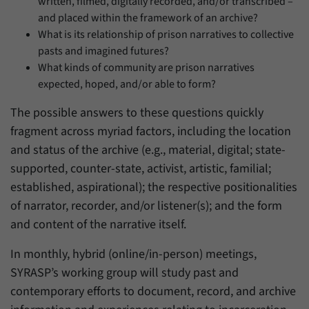
Daten über den aktuellen Aufenthalt von
written, filmed, digitally recorded, and/or transcribed –
Zweck
Besuchern auf unserer Internetseite
and placed within the framework of an archive?
speichern.
What is its relationship of prison narratives to collective
pasts and imagined futures?
What kinds of community are prison narratives
expected, hoped, and/or able to form?
The possible answers to these questions quickly
fragment across myriad factors, including the location
and status of the archive (e.g., material, digital; state-
supported, counter-state, activist, artistic, familial;
established, aspirational); the respective positionalities
of narrator, recorder, and/or listener(s); and the form
and content of the narrative itself.
In monthly, hybrid (online/in-person) meetings,
SYRASP’s working group will study past and
contemporary efforts to document, record, and archive