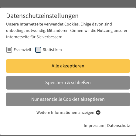
Zum Hauptinhalt springen
Datenschutzeinstellungen
Unsere Internetseite verwendet Cookies. Einige davon sind
unbedingt notwendig. Mit anderen können wir die Nutzung unserer
Zum Hauptinhalt springen
Internetseite für Sie verbessern.
EUME
News & Presse
Aktuelles
Essenziell
Statistiken
Alle akzeptieren
DO. 28 APR. 2022
Speichern & schließen
Call for Expressions of Interest:
SYRASP Working Group 2022-2023
Nur essenzielle Cookies akzeptieren
– Prison Narrative and the Archive
Weitere Informationen anzeigen
Essenziell
Essenzielle Cookies werden für grundlegende Funktionen der
Impressum
|
Datenschutz
Webseite benötigt. Dadurch ist gewährleistet, dass die Webseite