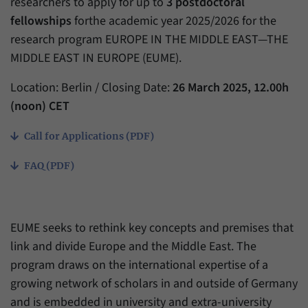
researchers to apply for up to
3 postdoctoral
Zweck
generierte ID, für die historische Speicherung
fellowships
forthe academic year 2025/2026 for the
Ihrer vorgenommen Einstellungen, falls der
Name
_pk_ref
Webseiten-Betreiber dies eingestellt hat.
research program EUROPE IN THE MIDDLE EAST—THE
Anbieter
Matomo
MIDDLE EAST IN EUROPE (EUME).
Laufzeit
6 Monate
Location: Berlin / Closing Date:
26 March 2025, 12.00h
(noon) CET
Mit diesem Cookie können wir speichern, von
welcher Internetseite oder Suchmaschine
Call for Applications (PDF)
Zweck
Besucher durch eine Verlinkung auf unsere
Internetseite weitergeleitet wurden.
FAQ (PDF)
Name
_pk_ses
EUME seeks to rethink key concepts and premises that
Anbieter
Matomo
link and divide Europe and the Middle East. The
program draws on the international expertise of a
Laufzeit
30 Minuten
growing network of scholars in and outside of Germany
Mit diesem Cookie können wir für kurze Zeit
and is embedded in university and extra-university