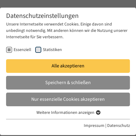
Zum Hauptinhalt springen
Datenschutzeinstellungen
Unsere Internetseite verwendet Cookies. Einige davon sind
unbedingt notwendig. Mit anderen können wir die Nutzung unserer
Zum Hauptinhalt springen
Internetseite für Sie verbessern.
EUME
News & Presse
Aktuelles
Essenziell
Statistiken
Alle akzeptieren
DO. 06 FEB. 2025
Speichern & schließen
Call for Applications: EUME
Fellowships 2025/2026
Nur essenzielle Cookies akzeptieren
Weitere Informationen anzeigen
Essenziell
Essenzielle Cookies werden für grundlegende Funktionen der
Impressum
|
Datenschutz
Webseite benötigt. Dadurch ist gewährleistet, dass die Webseite