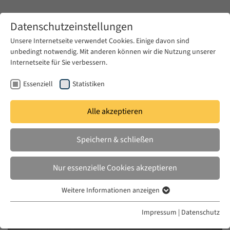
Zum Hauptinhalt springen
Datenschutzeinstellungen
Unsere Internetseite verwendet Cookies. Einige davon sind
unbedingt notwendig. Mit anderen können wir die Nutzung unserer
Zum Hauptinhalt springen
Internetseite für Sie verbessern.
EUME
News & Presse
Aktuelles
Essenziell
Statistiken
Alle akzeptieren
MI. 27 JAN. 2021
Speichern & schließen
Art, Dispossession, and
Imaginations of Historical Justice
Nur essenzielle Cookies akzeptieren
Weitere Informationen anzeigen
Essenziell
Essenzielle Cookies werden für grundlegende Funktionen der
Impressum
|
Datenschutz
Webseite benötigt. Dadurch ist gewährleistet, dass die Webseite