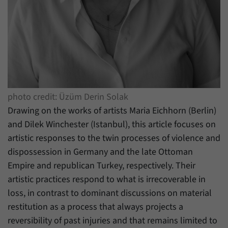
Zweck
generierte ID, für die historische Speicherung
Ihrer vorgenommen Einstellungen, falls der
Name
_pk_ref
Webseiten-Betreiber dies eingestellt hat.
Anbieter
Matomo
Laufzeit
6 Monate
Mit diesem Cookie können wir speichern, von
photo credit: Üzüm Derin Solak
welcher Internetseite oder Suchmaschine
Zweck
Besucher durch eine Verlinkung auf unsere
Drawing on the works of artists Maria Eichhorn (Berlin)
Internetseite weitergeleitet wurden.
and Dilek Winchester (Istanbul), this article focuses on
artistic responses to the twin processes of violence and
dispossession in Germany and the late Ottoman
Name
_pk_ses
Empire and republican Turkey, respectively. Their
Anbieter
Matomo
artistic practices respond to what is irrecoverable in
loss, in contrast to dominant discussions on material
Laufzeit
30 Minuten
restitution as a process that always projects a
Mit diesem Cookie können wir für kurze Zeit
reversibility of past injuries and that remains limited to