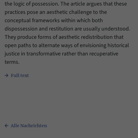
Daten über den aktuellen Aufenthalt von
the logic of possession. The article argues that these
Zweck
Besuchern auf unserer Internetseite
practices pose an aesthetic challenge to the
speichern.
conceptual frameworks within which both
dispossession and restitution are usually understood.
They produce forms of aesthetic redistribution that
open paths to alternate ways of envisioning historical
justice in transformative rather than recuperative
terms.
Full text
Alle Nachrichten