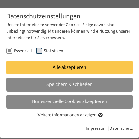
Zum Hauptinhalt springen
Datenschutzeinstellungen
Unsere Internetseite verwendet Cookies. Einige davon sind
unbedingt notwendig. Mit anderen können wir die Nutzung unserer
Zum Hauptinhalt springen
Internetseite für Sie verbessern.
EUME
Fellows
Essenziell
Statistiken
Alle akzeptieren
EUME
2022/ 2023
Speichern & schließen
Razan Ghazzawi
Nur essenzielle Cookies akzeptieren
From Carceral Geographies to Racialized
Weitere Informationen anzeigen
Essenziell
Borders: A Queer Feminist Ethnography
Essenzielle Cookies werden für grundlegende Funktionen der
Impressum
|
Datenschutz
Webseite benötigt. Dadurch ist gewährleistet, dass die Webseite