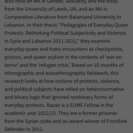
also hold an MA in Gender, Sexuality, and the Body
Zweck
generierte ID, für die historische Speicherung
from the University of Leeds, UK, and an MA in
Ihrer vorgenommen Einstellungen, falls der
Name
_pk_ref
Webseiten-Betreiber dies eingestellt hat.
Comparative Literature from Balamand University in
Anbieter
Matomo
Lebanon. In their thesis “Pedagogies of Everyday Queer
Protests: Rethinking Political Subjectivity and Violence
Laufzeit
6 Monate
in Syria and Lebanon 2011-2021,” they examine
everyday queer and trans encounters at checkpoints,
Mit diesem Cookie können wir speichern, von
welcher Internetseite oder Suchmaschine
prisons, and queer asylum in the contexts of ‘war on
Zweck
Besucher durch eine Verlinkung auf unsere
terror’ and the ‘refugee crisis.’ Based on 10 months of
Internetseite weitergeleitet wurden.
ethnographic and autoethnographic fieldwork, this
research looks at how notions of protests, violence,
Name
_pk_ses
and political subjects have relied on heteronormative
and binary logic that ignored nonbinary forms of
Anbieter
Matomo
everyday protests. Razan is a EUME Fellow in the
academic year 2022/23. They are a former prisoner
Laufzeit
30 Minuten
from the Syrian state and an award winner of Frontline
Mit diesem Cookie können wir für kurze Zeit
Defender in 2012.