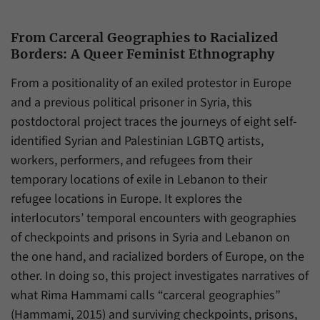
Daten über den aktuellen Aufenthalt von
Zweck
Besuchern auf unserer Internetseite
speichern.
From Carceral Geographies to Racialized
Borders: A Queer Feminist Ethnography
From a positionality of an exiled protestor in Europe
and a previous political prisoner in Syria, this
postdoctoral project traces the journeys of eight self-
identified Syrian and Palestinian LGBTQ artists,
workers, performers, and refugees from their
temporary locations of exile in Lebanon to their
refugee locations in Europe. It explores the
interlocutors’ temporal encounters with geographies
of checkpoints and prisons in Syria and Lebanon on
the one hand, and racialized borders of Europe, on the
other. In doing so, this project investigates narratives of
what Rima Hammami calls “carceral geographies”
(Hammami, 2015) and surviving checkpoints, prisons,