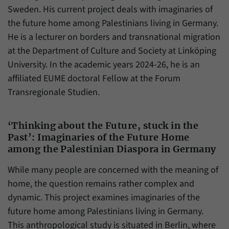
Daten über den aktuellen Aufenthalt von
Zweck
Sweden. His current project deals with imaginaries of
Besuchern auf unserer Internetseite
the future home among Palestinians living in Germany.
speichern.
He is a lecturer on borders and transnational migration
at the Department of Culture and Society at Linköping
University. In the academic years 2024-26, he is an
affiliated EUME doctoral Fellow at the Forum
Transregionale Studien.
‘Thinking about the Future, stuck in the
Past’: Imaginaries of the Future Home
among the Palestinian Diaspora in Germany
While many people are concerned with the meaning of
home, the question remains rather complex and
dynamic. This project examines imaginaries of the
future home among Palestinians living in Germany.
This anthropological study is situated in Berlin, where