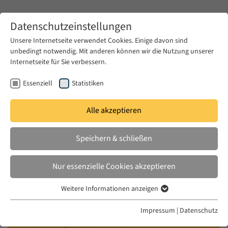
Zum Hauptinhalt springen
Datenschutzeinstellungen
Unsere Internetseite verwendet Cookies. Einige davon sind
unbedingt notwendig. Mit anderen können wir die Nutzung unserer
Zum Hauptinhalt springen
Internetseite für Sie verbessern.
EUME
Fellows
Essenziell
Statistiken
Alle akzeptieren
EUME
2025/ 2026
Speichern & schließen
Hossam Sultan
Nur essenzielle Cookies akzeptieren
‘Thinking about the Future, stuck in the Past’:
Weitere Informationen anzeigen
Essenziell
Imaginaries of the Future Home among the
Essenzielle Cookies werden für grundlegende Funktionen der
Palestinian Diaspora in Germany
Impressum
|
Datenschutz
Webseite benötigt. Dadurch ist gewährleistet, dass die Webseite