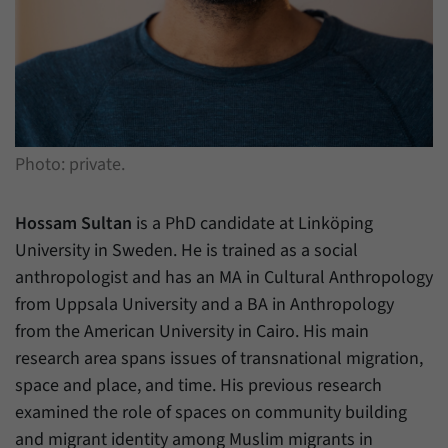
Zweck
generierte ID, für die historische Speicherung
Ihrer vorgenommen Einstellungen, falls der
Name
_pk_ref
Webseiten-Betreiber dies eingestellt hat.
Anbieter
Matomo
Laufzeit
6 Monate
Photo: private.
Mit diesem Cookie können wir speichern, von
welcher Internetseite oder Suchmaschine
Zweck
Besucher durch eine Verlinkung auf unsere
Hossam Sultan
is a PhD candidate at Linköping
Internetseite weitergeleitet wurden.
University in Sweden. He is trained as a social
anthropologist and has an MA in Cultural Anthropology
Name
_pk_ses
from Uppsala University and a BA in Anthropology
from the American University in Cairo. His main
Anbieter
Matomo
research area spans issues of transnational migration,
space and place, and time. His previous research
Laufzeit
30 Minuten
examined the role of spaces on community building
Mit diesem Cookie können wir für kurze Zeit
and migrant identity among Muslim migrants in