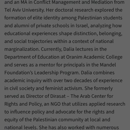
Daten über den aktuellen Aufenthalt von
and an MA in Conflict Management and Mediation from
Zweck
Besuchern auf unserer Internetseite
Tel Aviv University. Her doctoral research explored the
speichern.
formation of elite identity among Palestinian students
and alumni of private schools in Israel, analyzing how
educational experiences shape distinction, belonging,
and social trajectories within a context of national
marginalization. Currently, Dalia lectures in the
Department of Education at Oranim Academic College
and serves as a mentor for principals in the Mandel
Foundation’s Leadership Program. Dalia combines
academic inquiry with over two decades of experience
in civil society and feminist activism. She formerly
served as Director of Dirasat – The Arab Center for
Rights and Policy, an NGO that utilizes applied research
to influence policy and advocate for the rights and
equity of the Palestinian community at local and
national levels. She has also worked with numerous