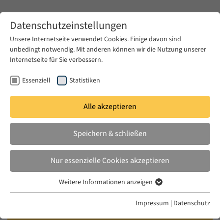
Zum Hauptinhalt springen
Datenschutzeinstellungen
Unsere Internetseite verwendet Cookies. Einige davon sind
unbedingt notwendig. Mit anderen können wir die Nutzung unserer
Zum Hauptinhalt springen
Internetseite für Sie verbessern.
EUME
Fellows
Essenziell
Statistiken
Alle akzeptieren
EUME
2025/ 2026
Speichern & schließen
Dalia Halabi
Nur essenzielle Cookies akzeptieren
Cultural Capital of a Minoritized Elite: The
Weitere Informationen anzeigen
Essenziell
Intersection of Class and Ethnonational
Essenzielle Cookies werden für grundlegende Funktionen der
Identities of the Emerging Palestinian Elite in
Impressum
|
Datenschutz
Webseite benötigt. Dadurch ist gewährleistet, dass die Webseite
Israel