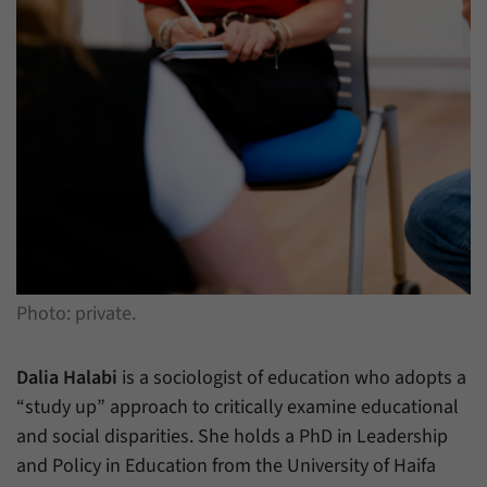
Zweck
generierte ID, für die historische Speicherung
Ihrer vorgenommen Einstellungen, falls der
Name
_pk_ref
Webseiten-Betreiber dies eingestellt hat.
Anbieter
Matomo
Laufzeit
6 Monate
Mit diesem Cookie können wir speichern, von
welcher Internetseite oder Suchmaschine
Zweck
Besucher durch eine Verlinkung auf unsere
Internetseite weitergeleitet wurden.
Photo: private.
Name
_pk_ses
Anbieter
Matomo
Dalia Halabi
is a sociologist of education who adopts a
“study up” approach to critically examine educational
Laufzeit
30 Minuten
and social disparities. She holds a PhD in Leadership
Mit diesem Cookie können wir für kurze Zeit
and Policy in Education from the University of Haifa