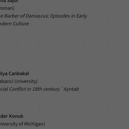
na Sajdi
Amman)
e Barber of Damascus: Episodes in Early
dern Culture
lya Canbakal
abanci University)
cial Conflict in 18th century `Ayntab
der Konuk
niversity of Michigan)