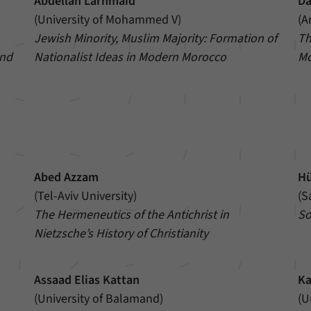
Abdellah Larhmaid
Da
Einstellungen, falls der Webseiten-Betreiber dies
Name
_pk_ref
(University of Mohammed V)
(
eingestellt hat.
Jewish Minority, Muslim Majority: Formation of
Th
Anbieter
Matomo
and
Nationalist Ideas in Modern Morocco
Mo
Laufzeit
6 Monate
Mit diesem Cookie können wir speichern, von
welcher Internetseite oder Suchmaschine Besucher
Zweck
durch eine Verlinkung auf unsere Internetseite
weitergeleitet wurden.
Abed Azzam
Hü
Name
_pk_ses
(Tel-Aviv University)
(S
The Hermeneutics of the Antichrist in
So
Anbieter
Matomo
Nietzsche’s History of Christianity
Laufzeit
30 Minuten
Assaad Elias Kattan
Ka
Mit diesem Cookie können wir für kurze Zeit Daten
Zweck
über den aktuellen Aufenthalt von Besuchern auf
(University of Balamand)
(U