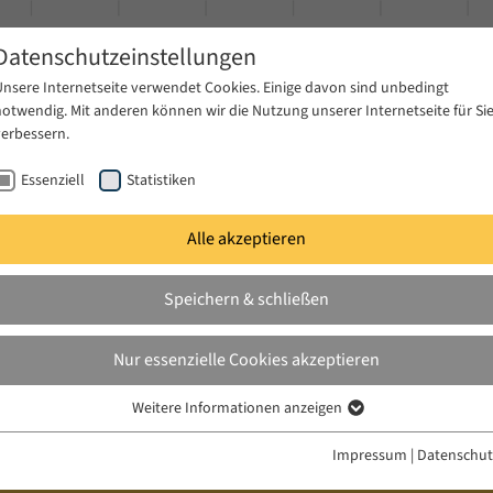
Datenschutzeinstellungen
Unsere Internetseite verwendet Cookies. Einige davon sind unbedingt
notwendig. Mit anderen können wir die Nutzung unserer Internetseite für Si
verbessern.
Essenziell
Statistiken
Alle akzeptieren
gen
Publikationen
Projekte
News & Presse
Speichern & schließen
Nur essenzielle Cookies akzeptieren
s 1997–2006
Weitere Informationen anzeigen
Essenziell
Essenzielle Cookies werden für grundlegende Funktionen der Webseite
Impressum
|
Datenschut
benötigt. Dadurch ist gewährleistet, dass die Webseite einwandfrei