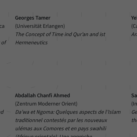
Georges Tamer
Ye
ca
(Universität Erlangen)
(C
The Concept of Time ind Qur’an and ist
Ar
 of
Hermeneutics
Abdallah Chanfi Ahmed
Sa
(Zentrum Moderner Orient)
(I
nd
Da’wa et Ngoma: Quelques aspects de l’Islam
Ge
traditionnel contestés par les nouveaux
th
ulémas aux Comores et en pays swahili
(Afrique orientale). Une approche