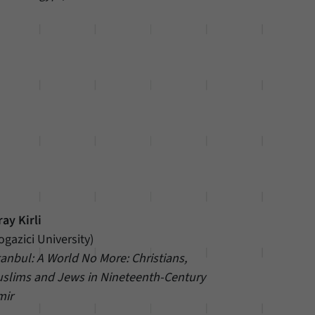
ray Kirli
ogazici University)
tanbul: A World No More: Christians,
slims and Jews in Nineteenth-Century
mir