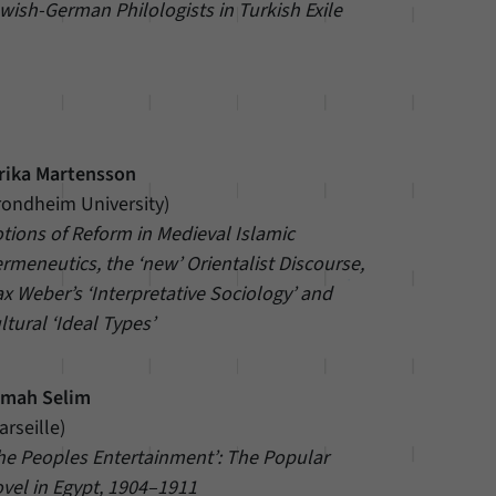
wish-German Philologists in Turkish Exile
rika Martensson
rondheim University)
tions of Reform in Medieval Islamic
rmeneutics, the ‘new’ Orientalist Discourse,
x Weber’s ‘Interpretative Sociology’ and
ltural ‘Ideal Types’
mah Selim
arseille)
he Peoples Entertainment’: The Popular
vel in Egypt, 1904–1911