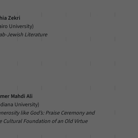
hia Zekri
airo University)
ab-Jewish Literature
mer Mahdi Ali
ndiana University)
nerosity like God’s: Praise Ceremony and
e Cultural Foundation of an Old Virtue