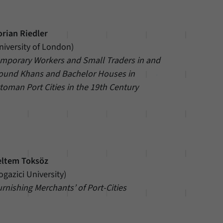
orian Riedler
niversity of London)
mporary Workers and Small Traders in and
ound Khans and Bachelor Houses in
toman Port Cities in the 19th Century
ltem Toksöz
ogazici University)
urnishing Merchants’ of Port-Cities