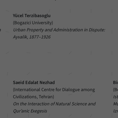
Yücel Terzibasoglu
(Bogazici University)
n
Urban Property and Administration in Dispute:
Ayvalik, 1877–1926
Saeid Edalat Nezhad
Bi
(International Centre for Dialogue among
(B
Civilizations, Tehran)
Is
On the Interaction of Natural Science and
Mu
Qur’anic Exegesis
Iz