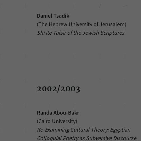
Daniel Tsadik
(The Hebrew University of Jerusalem)
Shi’ite Tafsir of the Jewish Scriptures
2002/2003
Randa Abou-Bakr
(Cairo University)
Re-Examining Cultural Theory: Egyptian
Colloquial Poetry as Subversive Discourse