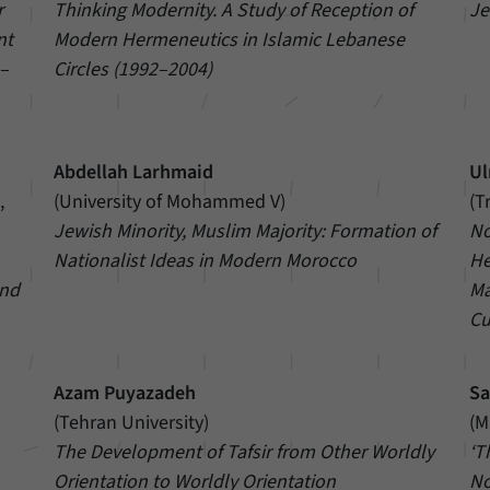
unserer Internetseite speichern.
r
Thinking Modernity. A Study of Reception of
Je
nt
Modern Hermeneutics in Islamic Lebanese
9–
Circles (1992–2004)
Abdellah Larhmaid
Ul
,
(University of Mohammed V)
(T
Jewish Minority, Muslim Majority: Formation of
No
Nationalist Ideas in Modern Morocco
He
and
Ma
Cu
Azam Puyazadeh
Sa
(Tehran University)
(M
The Development of Tafsir from Other Worldly
‘T
Orientation to Worldly Orientation
No