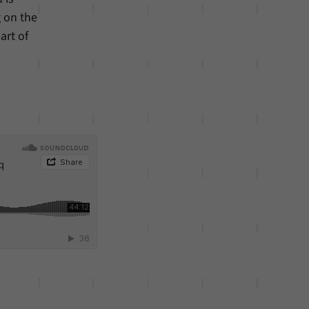
g on the
art of