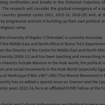
Einstellungen, falls der Webseiten-Betreiber dies
ing continuities and breaks in the historical trajectory o
Name
_pk_ref
eingestellt hat.
. The research will consider the gradual emergence of a si
Anbieter
Matomo
 country (protest cycles 2011, 2015-16, 2018-20) and, at 
 by progressive activists in building up their own political a
Laufzeit
6 Monate
 religious camp.
Mit diesem Cookie können wir speichern, von
the University of Naples ‘L’Orientale’, is currently Associate
welcher Internetseite oder Suchmaschine Besucher
Zweck
 of the Middle East and North Africa in Roma Tre’s Departmen
durch eine Verlinkung auf unsere Internetseite
en the Director of the Centre for Middle East and North Afri
weitergeleitet wurden.
iversity (2009-11) and has been teaching and researching in
 interests include Marxism in the Arab world, the political r
Name
_pk_ses
ivism and social movements in the Arab World (especially Eg
Anbieter
Matomo
a al-Markisiyya fi Misr 1967-1981
(The Marxist Movement in 
cently has co-edited a special issue on
Gramsci and the Upr
Laufzeit
30 Minuten
emic years 2022-24, he is an affiliated EUME Fellow at the 
Mit diesem Cookie können wir für kurze Zeit Daten
Zweck
über den aktuellen Aufenthalt von Besuchern auf
Social and Cultural Anthropology and Political Science and