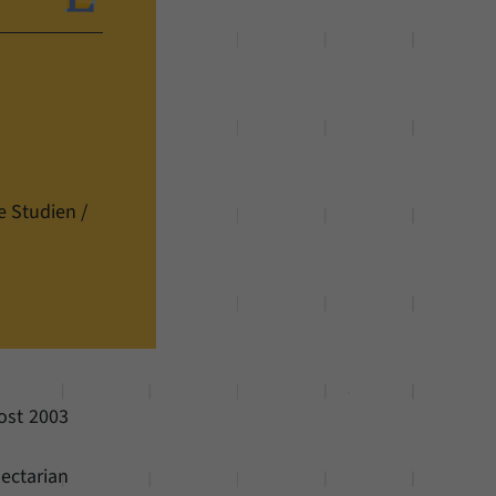
e Studien /
post 2003
ectarian