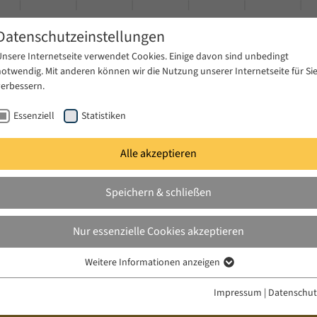
Datenschutzeinstellungen
Unsere Internetseite verwendet Cookies. Einige davon sind unbedingt
notwendig. Mit anderen können wir die Nutzung unserer Internetseite für Si
verbessern.
Essenziell
Statistiken
Alle akzeptieren
gen
Publikationen
Projekte
News & Presse
Speichern & schließen
Nur essenzielle Cookies akzeptieren
Weitere Informationen anzeigen
Essenziell
Essenzielle Cookies werden für grundlegende Funktionen der Webseite
Impressum
|
Datenschut
benötigt. Dadurch ist gewährleistet, dass die Webseite einwandfrei