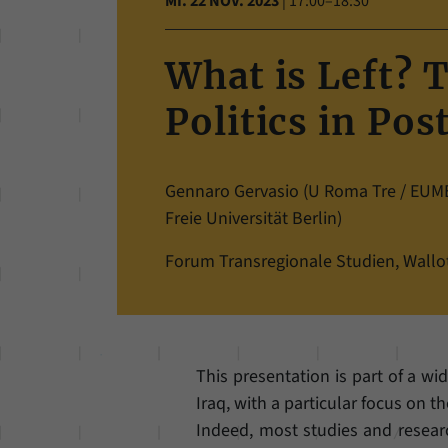
MI. 22 NOV. 2023
|
17:00–18:30
What is Left? T
Politics in Po
Gennaro Gervasio (U Roma Tre / EUME 
Freie Universität Berlin)
Forum Transregionale Studien, Wallots
This presentation is part of a wi
Iraq, with a particular focus on t
Indeed, most studies and researc