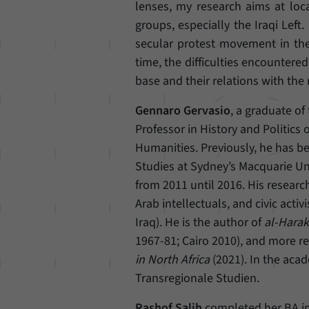
lenses, my research aims at locat
groups, especially the Iraqi Left
secular protest movement in the
time, the difficulties encountered
base and their relations with the
Gennaro Gervasio
, a graduate of 
Professor in History and Politics
Humanities. Previously, he has be
Studies at Sydney’s Macquarie Un
from 2011 until 2016. His research
Arab intellectuals, and civic act
Iraq). He is the author of
al-Harak
1967-81; Cairo 2010), and more re
in North Africa
(2021). In the acad
Transregionale Studien.
Rashof Salih
completed her BA in 