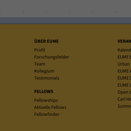
Sitemap
ÜBER EUME
VERA
Profil
Kalend
Forschungsfelder
EUME B
Team
Urban 
Kollegium
EUME 
Testimonials
EUME D
EUME L
FELLOWS
Open L
Carl H
Fellowships
Somme
Aktuelle Fellows
Fellowfinder