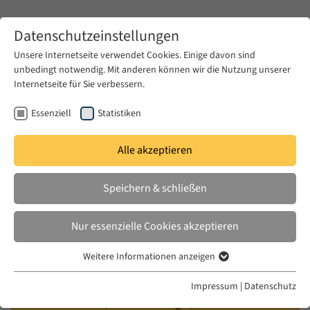
Zum Hauptinhalt springen
Datenschutzeinstellungen
Unsere Internetseite verwendet Cookies. Einige davon sind
unbedingt notwendig. Mit anderen können wir die Nutzung unserer
Zum Hauptinhalt springen
Internetseite für Sie verbessern.
EUME
Veranstaltungen
Kalender
Essenziell
Statistiken
Alle akzeptieren
EUME BERLINER SEMINAR
MI. 01 JUNI 2022
|
17:00–18:30
Speichern & schließen
Professionalisation of History
Nur essenzielle Cookies akzeptieren
Writing and Archive Making in
Weitere Informationen anzeigen
Twentieth Century Beirut
Essenziell
Essenzielle Cookies werden für grundlegende Funktionen der
Impressum
|
Datenschutz
Webseite benötigt. Dadurch ist gewährleistet, dass die Webseite
Hana Sleiman (U of Cambridge / EUME Fellow