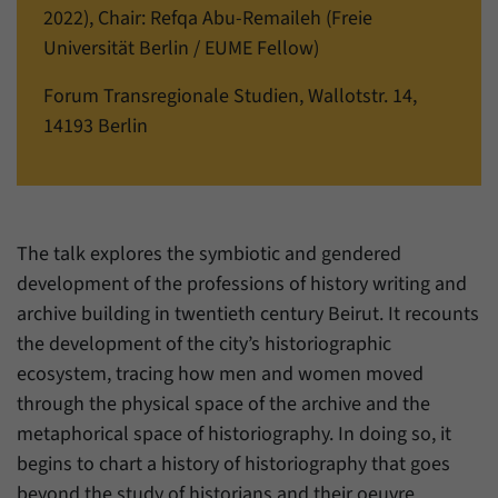
einwandfrei funktioniert.
2022), Chair: Refqa Abu-Remaileh (Freie
Universität Berlin / EUME Fellow)
Name
Cookie-Informationen anzeigen
cookie_optin
Forum Transregionale Studien, Wallotstr. 14,
Anbieter
Forum Transregionale Studien e.V.
Statistiken
14193 Berlin
Mit diesen Cookies können wir Statistiken über die Nutzung der
Laufzeit
1 Jahr
Inhalte unserer Internetseite erstellen. Die Statistiken verwalten
wir auf der Plattform Matomo. Sie stehen nur dem Forum
Dieses Cookie wird verwendet, um Ihre
Transregionale Studien e.V. zur Verfügung und werden nicht
Zweck
Cookie-Einstellungen für diese Website zu
weitergegeben.
speichern.
The talk explores the symbiotic and gendered
Name
Cookie-Informationen anzeigen
_pk_id
development of the professions of history writing and
archive building in twentieth century Beirut. It recounts
Name
SgCookieOptin.lastPreferences
Anbieter
Matomo
the development of the city’s historiographic
Anbieter
Forum Transregionale Studien e.V.
ecosystem, tracing how men and women moved
Laufzeit
13 Monate
through the physical space of the archive and the
Laufzeit
1 Jahr
Mit diesem Cookie können wir Informationen
metaphorical space of historiography. In doing so, it
Zweck
über Benutzer unserer Internetseite
Dieser Wert speichert Ihre Consent-
begins to chart a history of historiography that goes
speichern, zum Beispiel die Besucher-ID.
Einstellungen. Unter anderem eine zufällig
beyond the study of historians and their oeuvre,