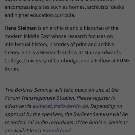
Zweck
generierte ID, für die historische Speicherung
encompassing sites such as homes, archivists’ desks
Ihrer vorgenommen Einstellungen, falls der
Name
_pk_ref
and higher education curricula.
Webseiten-Betreiber dies eingestellt hat.
Anbieter
Matomo
Hana Sleiman
is an archivist and a historian of the
modern Middle East whose research focuses on
Laufzeit
6 Monate
intellectual history, histories of print and archive
Mit diesem Cookie können wir speichern, von
theory. She is a Research Fellow at Murray Edwards
welcher Internetseite oder Suchmaschine
College, University of Cambridge, and a Fellow at EUME
Zweck
Besucher durch eine Verlinkung auf unsere
Berlin.
Internetseite weitergeleitet wurden.
The Berliner Seminar will take place on-site at the
Name
_pk_ses
Forum Transregionale Studien. Please register in
Anbieter
Matomo
advance via
eume(at)trafo-berlin.de
. Depending on
approval by the speakers, the Berliner Seminar will be
Laufzeit
30 Minuten
recorded. All audio recordings of the Berliner Seminar
Mit diesem Cookie können wir für kurze Zeit
are available via
Soundcloud
.