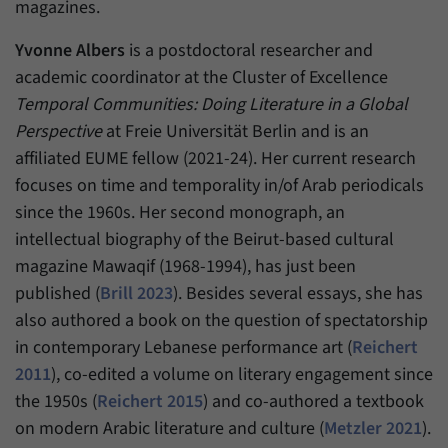
Daten über den aktuellen Aufenthalt von
magazines.
Zweck
Besuchern auf unserer Internetseite
speichern.
Yvonne Albers
is a postdoctoral researcher and
academic coordinator at the Cluster of Excellence
Temporal Communities: Doing Literature in a Global
Perspective
at Freie Universität Berlin and is an
affiliated EUME fellow (2021-24). Her current research
focuses on time and temporality in/of Arab periodicals
since the 1960s. Her second monograph, an
intellectual biography of the Beirut-based cultural
magazine Mawaqif (1968-1994), has just been
published (
Brill 2023
). Besides several essays, she has
also authored a book on the question of spectatorship
in contemporary Lebanese performance art (
Reichert
2011
), co-edited a volume on literary engagement since
the 1950s (
Reichert 2015
) and co-authored a textbook
on modern Arabic literature and culture (
Metzler 2021
).