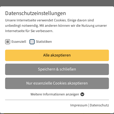
Zum Hauptinhalt springen
Datenschutzeinstellungen
Unsere Internetseite verwendet Cookies. Einige davon sind
unbedingt notwendig. Mit anderen können wir die Nutzung unserer
Zum Hauptinhalt springen
Internetseite für Sie verbessern.
EUME
Veranstaltungen
Kalender
Essenziell
Statistiken
Alle akzeptieren
EUME BERLINER SEMINAR
MI. 15 NOV. 2023
|
17:00–18:30
Speichern & schließen
On Endings: Temporalities of
Nur essenzielle Cookies akzeptieren
Exiled Arab Magazines in the
Weitere Informationen anzeigen
1980s/90s
Essenziell
Essenzielle Cookies werden für grundlegende Funktionen der
Impressum
|
Datenschutz
Webseite benötigt. Dadurch ist gewährleistet, dass die Webseite
Yvonne Albers (Freie Universität Berlin/ EUME