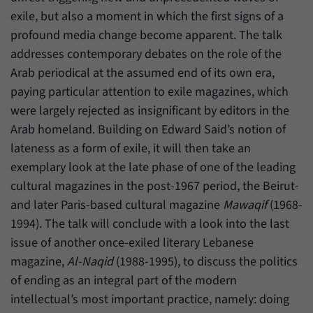
Zweck
generierte ID, für die historische Speicherung
exile, but also a moment in which the first signs of a
Ihrer vorgenommen Einstellungen, falls der
Name
_pk_ref
profound media change become apparent. The talk
Webseiten-Betreiber dies eingestellt hat.
addresses contemporary debates on the role of the
Anbieter
Matomo
Arab periodical at the assumed end of its own era,
Laufzeit
6 Monate
paying particular attention to exile magazines, which
were largely rejected as insignificant by editors in the
Mit diesem Cookie können wir speichern, von
Arab homeland. Building on Edward Said’s notion of
welcher Internetseite oder Suchmaschine
Zweck
lateness as a form of exile, it will then take an
Besucher durch eine Verlinkung auf unsere
Internetseite weitergeleitet wurden.
exemplary look at the late phase of one of the leading
cultural magazines in the post-1967 period, the Beirut-
and later Paris-based cultural magazine
Mawaqif
(1968-
Name
_pk_ses
1994). The talk will conclude with a look into the last
Anbieter
Matomo
issue of another once-exiled literary Lebanese
magazine,
Al-Naqid
(1988-1995), to discuss the politics
Laufzeit
30 Minuten
of ending as an integral part of the modern
Mit diesem Cookie können wir für kurze Zeit
intellectual’s most important practice, namely: doing