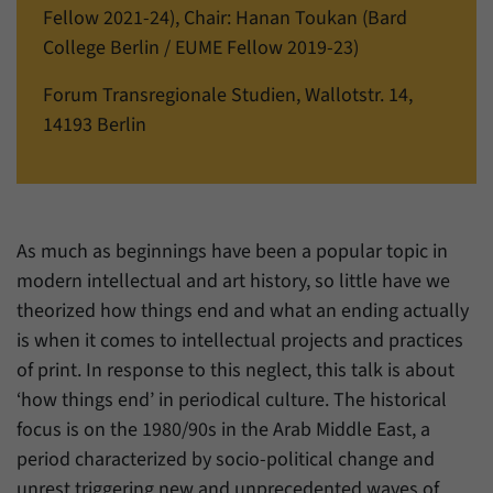
einwandfrei funktioniert.
Fellow 2021-24), Chair: Hanan Toukan (Bard
College Berlin / EUME Fellow 2019-23)
Name
Cookie-Informationen anzeigen
cookie_optin
Forum Transregionale Studien, Wallotstr. 14,
Anbieter
Forum Transregionale Studien e.V.
Statistiken
14193 Berlin
Mit diesen Cookies können wir Statistiken über die Nutzung der
Laufzeit
1 Jahr
Inhalte unserer Internetseite erstellen. Die Statistiken verwalten
wir auf der Plattform Matomo. Sie stehen nur dem Forum
Dieses Cookie wird verwendet, um Ihre
Transregionale Studien e.V. zur Verfügung und werden nicht
Zweck
Cookie-Einstellungen für diese Website zu
weitergegeben.
speichern.
As much as beginnings have been a popular topic in
Name
Cookie-Informationen anzeigen
_pk_id
modern intellectual and art history, so little have we
theorized how things end and what an ending actually
Name
SgCookieOptin.lastPreferences
Anbieter
Matomo
is when it comes to intellectual projects and practices
Anbieter
Forum Transregionale Studien e.V.
of print. In response to this neglect, this talk is about
Laufzeit
13 Monate
‘how things end’ in periodical culture. The historical
Laufzeit
1 Jahr
Mit diesem Cookie können wir Informationen
focus is on the 1980/90s in the Arab Middle East, a
Zweck
über Benutzer unserer Internetseite
Dieser Wert speichert Ihre Consent-
period characterized by socio-political change and
speichern, zum Beispiel die Besucher-ID.
Einstellungen. Unter anderem eine zufällig
unrest triggering new and unprecedented waves of