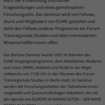
dient der Entwicklung innovativer
einwandfrei funktioniert.
Fragestellungen und eines gemeinsamen
Name
Cookie-Informationen anzeigen
cookie_optin
Forschungsstils. Das Seminar wird von Fellows,
Anbieter
Forum Transregionale Studien e.V.
Alumi und Mitgliedern von EUME gestaltet und
Statistiken
steht den Fellows anderer Programme am Forum
Mit diesen Cookies können wir Statistiken über die Nutzung der
Laufzeit
1 Jahr
Inhalte unserer Internetseite erstellen. Die Statistiken verwalten
Transregionale Studien und allen interessierten
wir auf der Plattform Matomo. Sie stehen nur dem Forum
Dieses Cookie wird verwendet, um Ihre
Wissenschaftler:innen offen.
Transregionale Studien e.V. zur Verfügung und werden nicht
Zweck
Cookie-Einstellungen für diese Website zu
weitergegeben.
speichern.
Das Berliner Seminar wurde 1997 im Rahmen des
Name
Cookie-Informationen anzeigen
_pk_id
EUME Vorgängerprogramms, dem Arbeitskreis Moderne
Name
SgCookieOptin.lastPreferences
und Islam (AKMI), etabliert und findet in der Regel
Anbieter
Matomo
mittwochs um 17:00 Uhr in den Räumen des Forum
Anbieter
Forum Transregionale Studien e.V.
Laufzeit
13 Monate
Transregionale Studien in Berlin statt. Im Seminar
Laufzeit
1 Jahr
werden die Forschungsarbeiten der Teilnehmer:innen
Mit diesem Cookie können wir Informationen
vorgestellt und Querschnittsfragen debattiert, die mit
Zweck
über Benutzer unserer Internetseite
Dieser Wert speichert Ihre Consent-
der Agenda von EUROPA IM NAHEN OSTEN – DER NAHE
speichern, zum Beispiel die Besucher-ID.
Einstellungen. Unter anderem eine zufällig