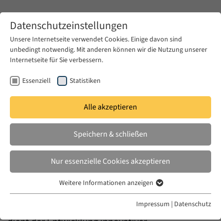
Zum Hauptinhalt springen
Datenschutzeinstellungen
Unsere Internetseite verwendet Cookies. Einige davon sind
unbedingt notwendig. Mit anderen können wir die Nutzung unserer
Zum Hauptinhalt springen
Internetseite für Sie verbessern.
EUME
Veranstaltungen
EUME Berliner Seminar
Essenziell
Statistiken
EUME Berliner
Alle akzeptieren
Seminar
Speichern & schließen
Nur essenzielle Cookies akzeptieren
Weitere Informationen anzeigen
Essenziell
Das Berliner Seminar ist die verbindende
Essenzielle Cookies werden für grundlegende Funktionen der
Impressum
|
Datenschutz
Klammer des EUME Forschungsprogramms. Es
Webseite benötigt. Dadurch ist gewährleistet, dass die Webseite