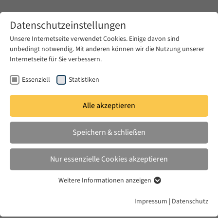
Zum Hauptinhalt springen
Datenschutzeinstellungen
Unsere Internetseite verwendet Cookies. Einige davon sind
unbedingt notwendig. Mit anderen können wir die Nutzung unserer
Zum Hauptinhalt springen
Internetseite für Sie verbessern.
EUME
News & Presse
Aktuelles
Essenziell
Statistiken
Alle akzeptieren
MO. 04 SEPT. 2023
Speichern & schließen
EUME Berliner Seminar Winter
Term 2023/2024
Nur essenzielle Cookies akzeptieren
Weitere Informationen anzeigen
Essenziell
Essenzielle Cookies werden für grundlegende Funktionen der
Impressum
|
Datenschutz
Webseite benötigt. Dadurch ist gewährleistet, dass die Webseite