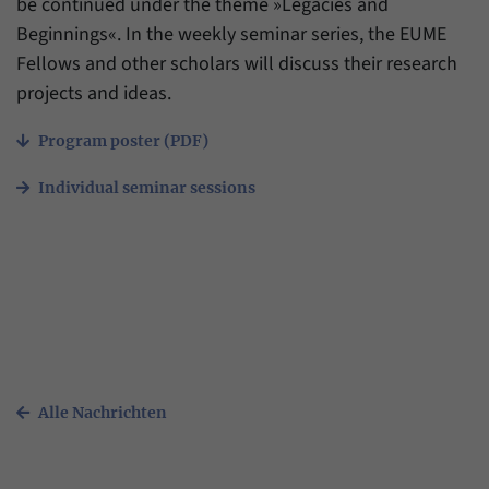
be continued under the theme »Legacies and
Zweck
generierte ID, für die historische Speicherung
Ihrer vorgenommen Einstellungen, falls der
Beginnings«. In the weekly seminar series, the EUME
Name
_pk_ref
Webseiten-Betreiber dies eingestellt hat.
Fellows and other scholars will discuss their research
Anbieter
Matomo
projects and ideas.
Laufzeit
6 Monate
Program poster (PDF)
Mit diesem Cookie können wir speichern, von
Individual seminar sessions
welcher Internetseite oder Suchmaschine
Zweck
Besucher durch eine Verlinkung auf unsere
Internetseite weitergeleitet wurden.
Name
_pk_ses
Anbieter
Matomo
Alle Nachrichten
Laufzeit
30 Minuten
Mit diesem Cookie können wir für kurze Zeit