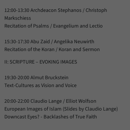
Zweck
generierte ID, für die historische Speicherung
Ihrer vorgenommen Einstellungen, falls der
12:00-13:30 Archdeacon Stephanos / Christoph
Name
_pk_ref
Webseiten-Betreiber dies eingestellt hat.
Markschiess
Anbieter
Matomo
Recitation of Psalms / Evangelium and Lectio
Laufzeit
6 Monate
15:30-17:30 Abu Zaid / Angelika Neuwirth
Mit diesem Cookie können wir speichern, von
Recitation of the Koran / Koran and Sermon
welcher Internetseite oder Suchmaschine
Zweck
Besucher durch eine Verlinkung auf unsere
II: SCRIPTURE – EVOKING IMAGES
Internetseite weitergeleitet wurden.
19:30-20:00 Almut Bruckstein
Text-Cultures as Vision and Voice
Name
_pk_ses
Anbieter
Matomo
20:00-22:00 Claudio Lange / Elliot Wolfson
European Images of Islam (Slides by Claudio Lange)
Laufzeit
30 Minuten
Downcast Eyes? - Backlashes of True Faith
Mit diesem Cookie können wir für kurze Zeit