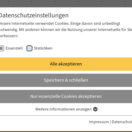
Datenschutzeinstellungen
Unsere Internetseite verwendet Cookies. Einige davon sind unbedingt
notwendig. Mit anderen können wir die Nutzung unserer Internetseite für Si
verbessern.
Essenziell
Statistiken
Alle akzeptieren
gen
Publikationen
Projekte
News & Presse
Speichern & schließen
Nur essenzielle Cookies akzeptieren
Weitere Informationen anzeigen
Essenziell
Essenzielle Cookies werden für grundlegende Funktionen der Webseite
Impressum
|
Datenschut
benötigt. Dadurch ist gewährleistet, dass die Webseite einwandfrei