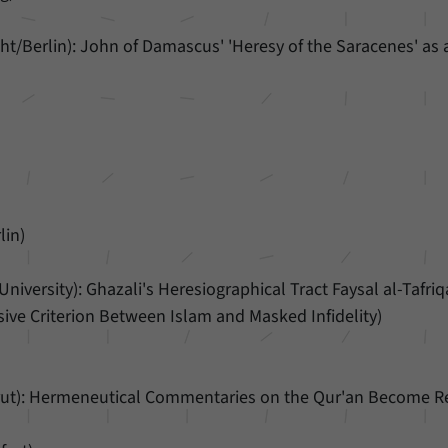
ht/Berlin): John of Damascus' 'Heresy of the Saracenes' as 
lin)
iversity): Ghazali's Heresiographical Tract Faysal al-Tafri
sive Criterion Between Islam and Masked Infidelity)
rut): Hermeneutical Commentaries on the Qur'an Become R