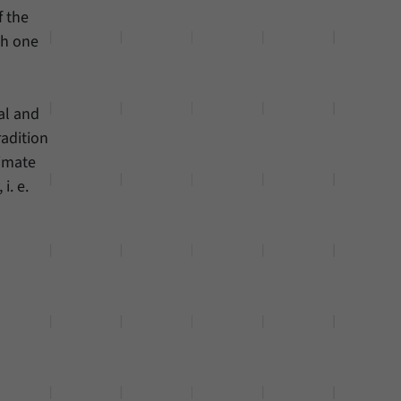
f the
th one
ral and
radition
timate
i. e.