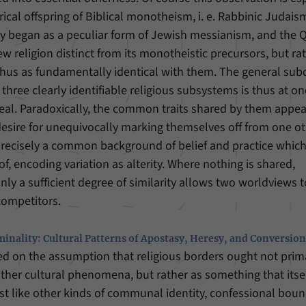
Einstellungen, falls der Webseiten-Betreiber dies
Name
_pk_ref
rical offspring of Biblical monotheism, i. e. Rabbinic Judais
eingestellt hat.
nity began as a peculiar form of Jewish messianism, and the 
Anbieter
Matomo
ew religion distinct from its monotheistic precursors, but ra
 thus as fundamentally identical with them. The general sub
Laufzeit
6 Monate
 three clearly identifiable religious subsystems is thus at o
Mit diesem Cookie können wir speichern, von
y real. Paradoxically, the common traits shared by them appea
welcher Internetseite oder Suchmaschine Besucher
Zweck
r desire for unequivocally marking themselves off from one oth
durch eine Verlinkung auf unsere Internetseite
 precisely a common background of belief and practice which
weitergeleitet wurden.
 of, encoding variation as alterity. Where nothing is shared,
nly a sufficient degree of similarity allows two worldviews t
Name
_pk_ses
competitors.
Anbieter
Matomo
minality: Cultural Patterns of Apostasy, Heresy, and Conversion
Laufzeit
30 Minuten
d on the assumption that religious borders ought not prima
ther cultural phenomena, but rather as something that itse
Mit diesem Cookie können wir für kurze Zeit Daten
st like other kinds of communal identity, confessional boun
Zweck
über den aktuellen Aufenthalt von Besuchern auf