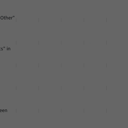
 "Other"
s" in
ween