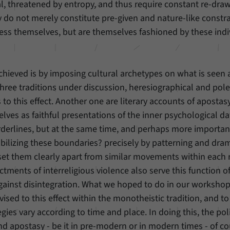
unserer Internetseite speichern.
, threatened by entropy, and thus require constant re-draw
 do not merely constitute pre-given and nature-like constr
ress themselves, but are themselves fashioned by these indi
achieved is by imposing cultural archetypes on what is seen 
l three traditions under discussion, heresiographical and pol
s to this effect. Another one are literary accounts of apostas
ves as faithful presentations of the inner psychological da
rderlines, but at the same time, and perhaps more important
bilizing these boundaries? precisely by patterning and dra
t set them clearly apart from similar movements within each r
tments of interreligious violence also serve this function o
against disintegration. What we hoped to do in our worksho
vised to this effect within the monotheistic tradition, and to
ies vary according to time and place. In doing this, the poli
and apostasy - be it in pre-modern or in modern times - of c