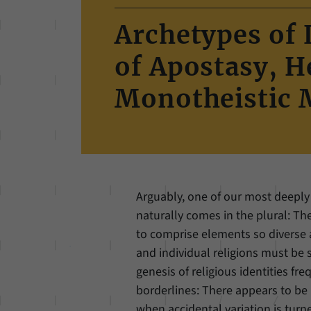
Archetypes of 
of Apostasy, H
Monotheistic 
Arguably, one of our most deeply
naturally comes in the plural: T
to comprise elements so diverse
and individual religions must be s
genesis of religious identities fr
borderlines: There appears to be 
when accidental variation is turne