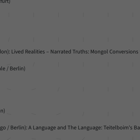
furt)
ndon): Lived Realities – Narrated Truths: Mongol Conversions
e / Berlin)
in)
go / Berlin): A Language and The Language: Teitelboim's B