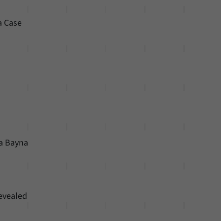
a Case
qa Bayna
evealed