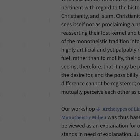
pertinent with regard to the histo
Christianity, and Islam. Christia
sees itself not as proclaiming a n
reasserting their lost kernel and
of the monotheistic tradition into
highly artificial and yet palpabl
fuel, rather than to mollify, thei
seems, therefore, that it may be
the desire for, and the possibility
difference cannot be registered; o
mutually perceive each other as 
Our workshop
Archetypes of Li
was thus base
Monotheistic Milieu
be viewed as an explanation for o
stands in need of explanation. Ju