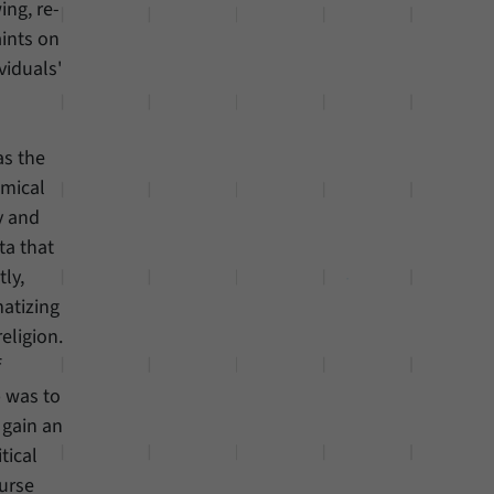
ing, re-
aints on
viduals'
as the
emical
y and
ta that
ly,
matizing
eligion.
f
p was to
 gain an
tical
ourse